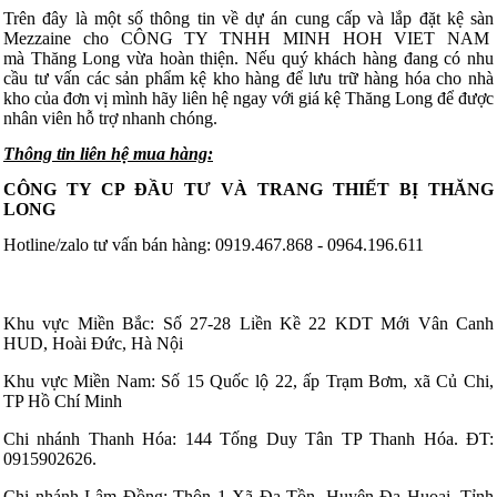
Trên đây là một số thông tin về dự án cung cấp và lắp đặt
kệ sàn
Mezzaine cho CÔNG TY TNHH MINH HOH VIET NAM
mà
Thăng Long vừa hoàn thiện. Nếu quý khách hàng đang có nhu
cầu tư vấn các sản phẩm kệ kho hàng để lưu trữ hàng hóa cho nhà
kho của đơn vị mình hãy liên hệ ngay với giá kệ Thăng Long để được
nhân viên hỗ trợ nhanh chóng.
Thông tin liên hệ mua hàng
:
CÔNG TY CP ĐẦU TƯ VÀ TRANG THIẾT BỊ THĂNG
LONG
Hotline/zalo tư vấn bán hàng: 0919.467.868 - 0964.196.611
Khu vực Miền Bắc: Số 27-28 Liền Kề 22 KDT Mới Vân Canh
HUD, Hoài Đức, Hà Nội
Khu vực Miền Nam: Số 15 Quốc lộ 22, ấp Trạm Bơm, xã Củ Chi,
TP Hồ Chí Minh
Chi nhánh Thanh Hóa: 144 Tống Duy Tân TP Thanh Hóa. ĐT:
0915902626.
Chi nhánh Lâm Đồng: Thôn 1 Xã Đạ Tồn, Huyện Đạ Huoai, Tỉnh