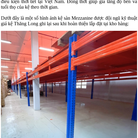
điều kiện thời tiết tại Việt Nam. Đồng thời giúp gia tăng độ bền và
tuổi thọ của kệ theo thời gian.
Dưới đây là một số hình ảnh kệ sàn
Mezzanine
được đội ngũ kỹ thuật
giá kệ Thăng Long ghi lại sau khi hoàn thiện lắp đặt tại kho hàng: