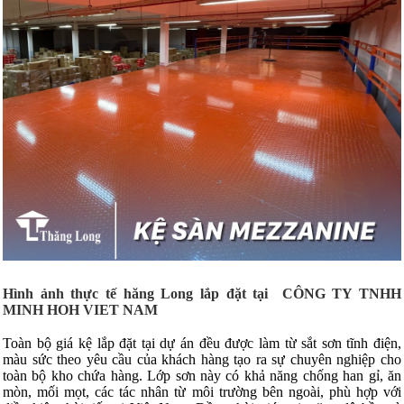
Hình ảnh thực tế hăng Long lắp đặt tại
CÔNG TY TNHH
MINH HOH VIET NAM
Toàn bộ giá kệ lắp đặt tại dự án đều được làm từ sắt sơn tĩnh điện,
màu sức theo yêu cầu của khách hàng tạo ra sự chuyên nghiệp cho
toàn bộ kho chứa hàng. Lớp sơn này có khả năng chống han gỉ, ăn
mòn, mối mọt, các tác nhân từ môi trường bên ngoài, phù hợp với