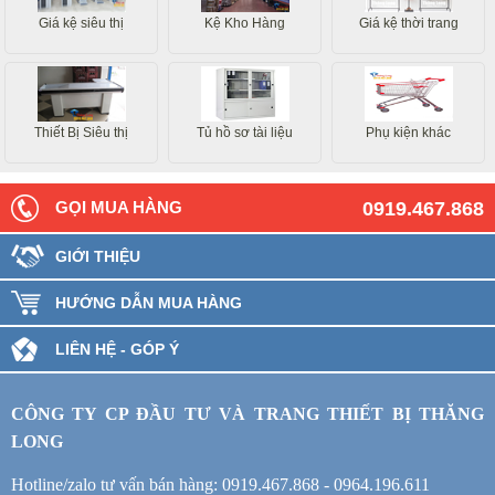
Giá kệ siêu thị
Kệ Kho Hàng
Giá kệ thời trang
Thiết Bị Siêu thị
Tủ hồ sơ tài liệu
Phụ kiện khác
GỌI MUA HÀNG
0919.467.868
GIỚI THIỆU
HƯỚNG DẪN MUA HÀNG
LIÊN HỆ - GÓP Ý
CÔNG TY CP ĐẦU TƯ VÀ TRANG THIẾT BỊ THĂNG
LONG
Hotline/zalo tư vấn bán hàng: 0919.467.868 - 0964.196.611