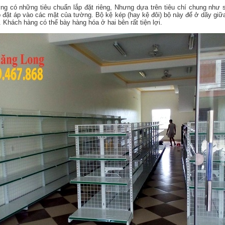
ờng có những tiêu chuẩn lắp đặt riêng, Nhưng dựa trên tiêu chí chung như
 đặt áp vào các mặt của tường. Bộ kệ kép (hay kệ đôi) bộ này để ở dãy giữ
 Khách hàng có thể bày hàng hóa ở hai bên rất tiện lợi.