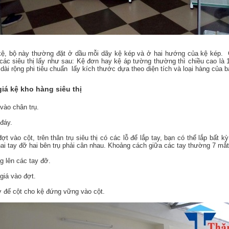
kệ, bộ này thường đặt ở dầu mỗi dãy kệ kép và ở hai hướng của kệ kép. 
ác siêu thị lấy như sau: Kệ đơn hay kệ áp tường thường thì chiều cao là 
dài rộng phi tiêu chuẩn lấy kích thước dựa theo diện tích và loại hàng của b
iá kệ kho hàng siêu thị
vào chân trụ.
đáy.
t vào cột, trên thân trụ siêu thị có các lỗ để lắp tay, bạn có thể lắp bất kỳ
ai tay đỡ hai bên trụ phải cân nhau. Khoảng cách giữa các tay thường 7 mắt
 lên các tay đỡ.
giá vào đợt.
 đế cột cho kệ đứng vững vào cột.