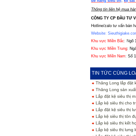
để hàng siêu thị
,
kệ sắt
Thông tin liên hệ mua hà
CÔNG TY CP ĐẦU TƯ V
Hotline/zalo tư vấn bán 
Website: Sieuthigiake.c
Khu vực Miền Bắc
: N
gõ 
Khu vực Miền Trung
:
Ngá
Khu vực Miền Nam
:
Số 1
TIN TỨC CÙNG LO
Thăng Long lắp đặt k
Thăng Long sản xuất, 
Lắp đặt kệ siêu thị 
Lắp kệ siêu thị cho 
Lắp đặt kệ siêu thị l
Lắp kệ siêu thị tôn 
Lắp kệ siêu thị kết h
Lắp kệ siêu thị lưng 