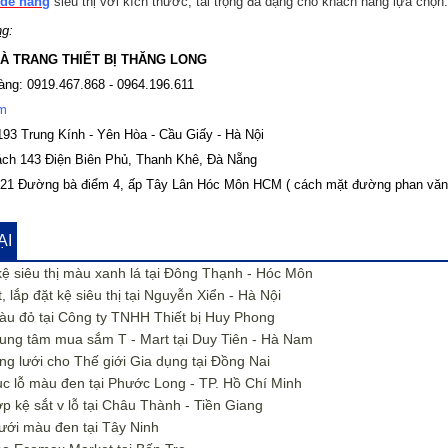
 để hàng
siêu thị với kích thước, tải trọng đa dạng cho khách hàng lựa chọn.
ng
:
À TRANG THIẾT BỊ THĂNG LONG
hàng: 0919.467.868 - 0964.196.611
om
193 Trung Kính - Yên Hòa - Cầu Giấy - Hà Nội
ch 143 Điện Biên Phủ, Thanh Khê, Đà Nẵng
21 Đường bà điểm 4, ấp Tây Lân Hóc Môn HCM ( cách mặt đường phan văn 
ẠI
ệ siêu thị màu xanh lá tại Đông Thạnh - Hóc Môn
lắp đặt kệ siêu thị tại Nguyễn Xiển - Hà Nội
màu đỏ tại Công ty TNHH Thiết bị Huy Phong
trung tâm mua sắm T - Mart tại Duy Tiên - Hà Nam
ưng lưới cho Thế giới Gia dụng tại Đồng Nai
đục lỗ màu đen tại Phước Long - TP. Hồ Chí Minh
ợp kệ sắt v lỗ tại Châu Thành - Tiền Giang
lưới màu đen tại Tây Ninh