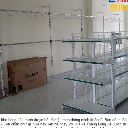
y kho hàng của mình được bố trí một cách thông minh không?. Bạn có muốn t
ng?.Còn chần chừ gì nữa hãy liên hệ ngay với giá kệ Thăng Long để được t