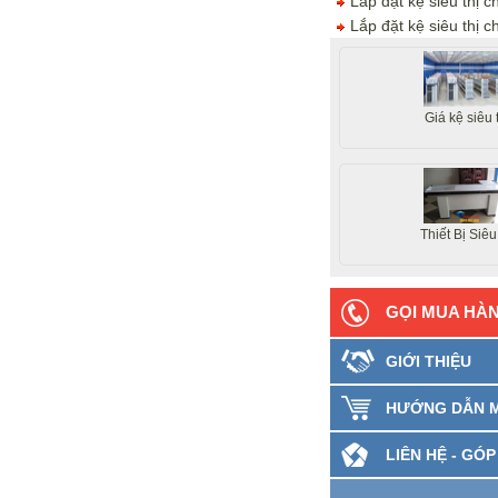
Lắp đặt kệ siêu thị 
Lắp đặt kệ siêu thị 
Giá kệ siêu 
Thiết Bị Siêu
GỌI MUA HÀ
GIỚI THIỆU
HƯỚNG DẪN 
LIÊN HỆ - GÓP