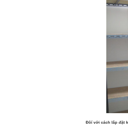
Đôí với cách lắp đặt k