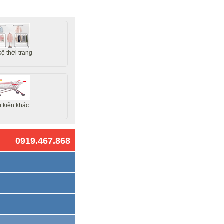
kệ thời trang
 kiện khác
0919.467.868