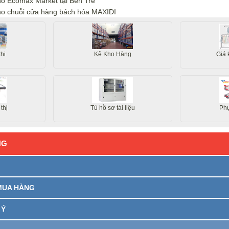
cho Ecomax Market tại Bến Tre
cho chuỗi cửa hàng bách hóa MAXIDI
thị
Kệ Kho Hàng
Giá 
 thị
Tủ hồ sơ tài liệu
Phụ
NG
MUA HÀNG
 Ý