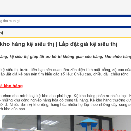
hị
kho hàng kệ siêu thị | Lắp đặt giá kệ siêu thị
àng, kệ siêu thị giúp tối ưu bố trí không gian cửa hàng, kho chứa hàng
kệ siêu thị trước tiên bạn nên quan tâm đến diện tích mặt bằng, độ cao của
ắp đặt giá kệ bạn nên tìm hiểu các số liệu: Chiều cao, chiều dài, chiều rộng.
kệ kho hàng
 chọn cho mình loại kệ kho cho phù hợp. Kệ kho hàng phân ra nhiều loại: 
o những khu công nghiệp hàng hóa có trọng tải nặng. Kệ kho hàng thường đượ
ữ U. Nhiều đơn vị kho rộng, hàng hóa nhiều họ lắp theo những dãy song 
ch kho của bạn.