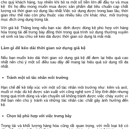
cho quý khách hàng, tuy nhiên khi bỏ ra một số tiền lớn để đầu tư và mua
kệ thì họ đều mong muốn mua được sản phẩm đạt tiêu chuẩn cap chất
lượng và thời gian sử dụng lâu nhất.Việc sử dụng được trong bao lâu, thời
gian như thế nào còn phụ thuộc vào nhiều tiêu chí khác như, môi trường
mục đích ứng dụng trọng tải.
Với giá kệ Thăng long nếu bạn xác định được đúng kệ phù hợp với hàng
hóa trọng tải để trưng bày đồng thời trong quá trình sử dụng thường xuyên
vệ sinh và lau chìu sẽ kéo dài được thời gian sử dụng là mãi mãi.
Làm gì để kéo dài thời gian sử dụng giá kệ
Nếu bạn muốn kéo dài thời gian sử dụng giá kệ để đem lại hiệu quả cao
nhất nên chú ý một số điều sau đây để mang lại hiệu quả sử dụng tối đa
nhất.
Tránh một số tác nhân môi trường
Hạn chế để kệ tiếp xúc với một số tác nhân môi trường như: kẽm và axit,
muối vì mặc dù kệ được sản xuất với công nghệ sơn 2 lớp tĩnh điện nhưng
trong quá trình dùng và vận chuyển sẽ không tránh được việc chày xước vì
thế bạn nên chú ý tránh xá những tác nhân các chất gây ảnh hưởng đến
kệ.
Chọn kệ phù hợp với việc trưng bày
Trọng tải và khối lượng hàng hóa cũng rất quan trọng,
với mỗi loại kệ có