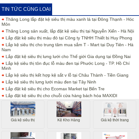
TIN TỨC CÙNG LOẠI
Thăng Long lắp đặt kệ siêu thị màu xanh lá tại Đông Thạnh - Hóc
Môn
Thăng Long sản xuất, lắp đặt kệ siêu thị tại Nguyễn Xiển - Hà Nội
Lắp đặt kệ siêu thị màu đỏ tại Công ty TNHH Thiết bị Huy Phong
Lắp kệ siêu thị cho trung tâm mua sắm T - Mart tại Duy Tiên - Hà
Nam
Lắp đặt kệ siêu thị lưng lưới cho Thế giới Gia dụng tại Đồng Nai
Lắp kệ siêu thị tôn đục lỗ màu đen tại Phước Long - TP. Hồ Chí
Minh
Lắp kệ siêu thị kết hợp kệ sắt v lỗ tại Châu Thành - Tiền Giang
Lắp kệ siêu thị lưng lưới màu đen tại Tây Ninh
Lắp đặt kệ siêu thị cho Ecomax Market tại Bến Tre
Lắp đặt kệ siêu thị cho chuỗi cửa hàng bách hóa MAXIDI
Giá kệ siêu thị
Kệ Kho Hàng
Giá kệ thời trang