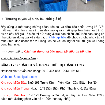
T
hường xuyên vệ sinh, lau chùi giá kệ
Đây cũng là một trong những cách kéo dài và đảm bảo chất lượng kệ. Với
một vài thông tin chia sẻ trên đây mong rằng sẽ giúp bạn hiểu và trả lời
được câu hỏi giá kệ siêu thị sử dụng được bao nhiêu lâu? Nếu bạn đang có
nhu cầu sử dụng giá kệ siêu thị,
giá kệ tạp hóa
để phục vụ cho nhu cầu và
mục đích kinh doanh xin vui lòng liên hệ với chúng tôi siêu thị giá kệ Thăng
Long bạn nhé.
>>> Xem thêm:
Cách sử dụng và bảo quản kệ siêu thị bền lâu
Thông tin liên hệ mua hàng
:
CÔNG TY CP ĐẦU TƯ VÀ TRANG THIẾT BỊ THĂNG LONG
Hotline/zalo tư vấn bán hàng: 0919.467.868 - 0964.196.611
Website: Sieuthigiake.com
Khu vực Miền Bắc
: N
gõ 193 Trung Kính - Yên Hòa - Cầu Giấy - Hà Nội
Khu vực Miền Trung
:
Ngách 143 Điện Biên Phủ, Thanh Khê, Đà Nẵng
Khu vực Miền Nam
:
Số 121 Đường bà điểm 4, ấp Tây Lân Hóc Môn HCM (
cách mặt đường phan văn hớn 100m bên tay phải).