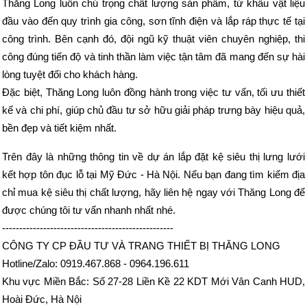
Thăng Long luôn chú trọng chất lượng sản phẩm, từ khâu vật liệu
đầu vào đến quy trình gia công, sơn tĩnh điện và lắp ráp thực tế tại
công trình. Bên cạnh đó, đội ngũ kỹ thuật viên chuyên nghiệp, thi
công đúng tiến độ và tinh thần làm việc tận tâm đã mang đến sự hài
lòng tuyệt đối cho khách hàng.
Đặc biệt, Thăng Long luôn đồng hành trong việc tư vấn, tối ưu thiết
kế và chi phí, giúp chủ đầu tư sở hữu giải pháp trưng bày hiệu quả,
bền đẹp và tiết kiệm nhất.
Trên đây là những thông tin về dự án lắp đặt kệ siêu thị lưng lưới
kết hợp tôn đục lỗ tại Mỹ Đức - Hà Nội. Nếu bạn đang tìm kiếm địa
chỉ mua kệ siêu thị chất lượng, hãy liên hệ ngay với Thăng Long để
được chúng tôi tư vấn nhanh nhất nhé.
--------------------------------------------------
CÔNG TY CP ĐẦU TƯ VÀ TRANG THIẾT BỊ THĂNG LONG
Hotline/Zalo: 0919.467.868 - 0964.196.611
Khu vực Miền Bắc: Số 27-28 Liền Kề 22 KDT Mới Vân Canh HUD,
Hoài Đức, Hà Nội