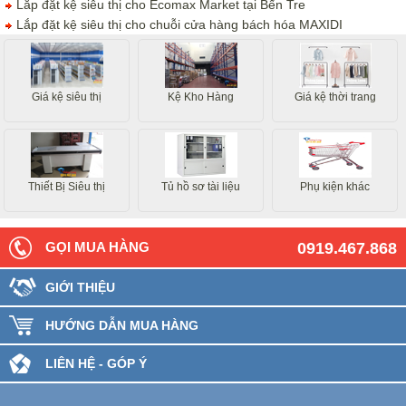
Lắp đặt kệ siêu thị cho Ecomax Market tại Bến Tre
Lắp đặt kệ siêu thị cho chuỗi cửa hàng bách hóa MAXIDI
Giá kệ siêu thị
Kệ Kho Hàng
Giá kệ thời trang
Thiết Bị Siêu thị
Tủ hồ sơ tài liệu
Phụ kiện khác
GỌI MUA HÀNG
0919.467.868
GIỚI THIỆU
HƯỚNG DẪN MUA HÀNG
LIÊN HỆ - GÓP Ý