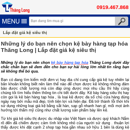
0919.467.868
Lắp đặt giá kệ siêu thị
Những lý do bạn nên chọn kệ bày hàng tạp hóa
Thăng Long | Lắp đặt giá kệ siêu thị
Những lý do bạn nên chọn
kệ bày hàng tạp hóa
Thăng Long dưới đây
chắc chắn bạn sẽ đem đến cho bạn sự hài lòng lớn nhất tin rằng bạn
sẽ không thể bỏ qua.
Bạn có đang tìm kiếm một đơn vị hay địa chỉ cung cấp giá kệ tuy nhiên lại
băn khoăn không biết nên làm thế nào để chọn được kệ không những đảm
bảo được chất lượng mà còn đáp ứng được mọi nhu cầu thì hãy cùng
chúng tôi tìm hiểu thêm thông tin chi tiết dưới đây. Kệ bày hàng siêu thị hay
còn gọi là kệ bán hàng tạp hóa , là loại kệ được đa số chủ cửa hàng dùng
ngày nay bởi mẫu mã đẹp, tính tiện lợi và hiện đại. Đã trở thành lỗi thời khi
sử dụng những loại giá kệ bằng sắt hàn, sạp gỗ nhanh han gỉ, mối mọt ảnh
hưởng tới thẩm mỹ cũng như chất lượng sản phẩm bày lên kệ.
Từ khi giá kệ siêu thị được du nhập vào Việt Nam và được quý khách Nắm
rõ đến đã chiếm được cảm tình không nhỏ của người sử dụng . thuận lợi
thấy được khi đặt cạnh 2 shop tạp hóa gần nhau sở hữu 1 bên là dùng kệ