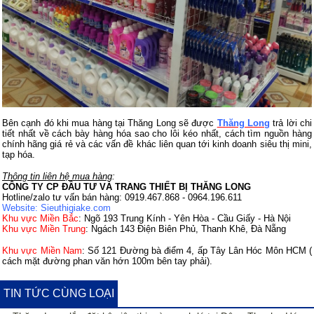
Bên cạnh đó khi mua hàng tại Thăng Long sẽ được
Thăng Long
trả lời chi
tiết nhất về cách bày hàng hóa sao cho lôi kéo nhất, cách tìm nguồn hàng
chính hãng giá rẻ và các vấn đề khác liên quan tới kinh doanh siêu thị mini,
tạp hóa.
Thông tin liên hệ mua hàng
:
CÔNG TY CP ĐẦU TƯ VÀ TRANG THIẾT BỊ THĂNG LONG
Hotline/zalo tư vấn bán hàng: 0919.467.868 - 0964.196.611
Website: Sieuthigiake.com
Khu vực Miền Bắc
: N
gõ 193 Trung Kính - Yên Hòa - Cầu Giấy - Hà Nội
Khu vực Miền Trung
:
Ngách 143 Điện Biên Phủ, Thanh Khê, Đà Nẵng
Khu vực Miền Nam
:
Số 121 Đường bà điểm 4, ấp Tây Lân Hóc Môn HCM (
cách mặt đường phan văn hớn 100m bên tay phải).
TIN TỨC CÙNG LOẠI