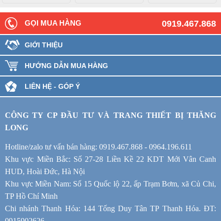
GỌI MUA HÀNG
0919.467.868
GIỚI THIỆU
HƯỚNG DẪN MUA HÀNG
LIÊN HỆ - GÓP Ý
CÔNG TY CP ĐẦU TƯ VÀ TRANG THIẾT BỊ THĂNG
LONG
Hotline/zalo tư vấn bán hàng: 0919.467.868 - 0964.196.611
Khu vực Miền Bắc: Số 27-28 Liền Kề 22 KDT Mới Vân Canh
HUD, Hoài Đức, Hà Nội
Khu vực Miền Nam: Số 15 Quốc lộ 22, ấp Trạm Bơm, xã Củ Chi,
TP Hồ Chí Minh
Chi nhánh Thanh Hóa: 144 Tống Duy Tân TP Thanh Hóa. ĐT:
0915902626.