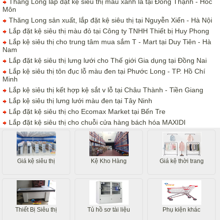
Thăng Long lắp đặt kệ siêu thị màu xanh lá tại Đông Thạnh - Hóc
Môn
Thăng Long sản xuất, lắp đặt kệ siêu thị tại Nguyễn Xiển - Hà Nội
Lắp đặt kệ siêu thị màu đỏ tại Công ty TNHH Thiết bị Huy Phong
Lắp kệ siêu thị cho trung tâm mua sắm T - Mart tại Duy Tiên - Hà
Nam
Lắp đặt kệ siêu thị lưng lưới cho Thế giới Gia dụng tại Đồng Nai
Lắp kệ siêu thị tôn đục lỗ màu đen tại Phước Long - TP. Hồ Chí
Minh
Lắp kệ siêu thị kết hợp kệ sắt v lỗ tại Châu Thành - Tiền Giang
Lắp kệ siêu thị lưng lưới màu đen tại Tây Ninh
Lắp đặt kệ siêu thị cho Ecomax Market tại Bến Tre
Lắp đặt kệ siêu thị cho chuỗi cửa hàng bách hóa MAXIDI
Giá kệ siêu thị
Kệ Kho Hàng
Giá kệ thời trang
Thiết Bị Siêu thị
Tủ hồ sơ tài liệu
Phụ kiện khác