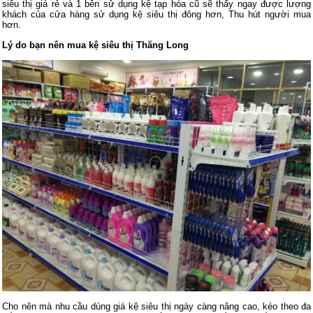
siêu thị giá rẻ và 1 bên sử dụng kệ tạp hóa cũ sẽ thấy ngay được lượng
khách của cửa hàng sử dụng kệ siêu thị đông hơn, Thu hút người mua
hơn.
Lý do bạn nên mua kệ siêu thị Thăng Long
Cho nên mà nhu cầu dùng giá kệ siêu thị ngày càng nâng cao, kéo theo đa