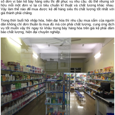
số đơn vị bán kệ bày hàng siêu thị để phục vụ nhu cầu. dù thế nhưng sở
hữu mỗi một đơn vị lại có tiêu chuẩn kĩ thuật và chất lượng khác nhau.
Vậy làm thế nào để mua được kệ để hàng siêu thị chất lượng tốt nhất với
giá thành phải chăng.
Trong thời buổi hội nhập hóa, hiện đại hóa thì nhu cầu mua sắm của người
dân không chỉ đơn thuần là mua đủ mà còn phải chất lượng, cung ứng dịch
vụ tốt muốn vậy thì ngay từ khâu trưng bày hàng hóa trên giá kệ phải đảm
bảo chất lượng, hiện đại chuyên nghiệp.