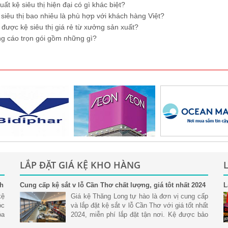
t kệ siêu thị hiện đại có gì khác biệt?
siêu thị bao nhiêu là phù hợp với khách hàng Việt?
ược kệ siêu thị giá rẻ từ xưởng sản xuất?
g cáo trọn gói gồm những gì?
LẮP ĐẶT GIÁ KỆ KHO HÀNG
nh
Cung cấp kệ sắt v lỗ Cần Thơ chất lượng, giá tôt nhất 2024
L
S
kệ
Giá kệ Thăng Long tự hào là đơn vị cung cấp
óc
và lắp đặt kệ sắt v lỗ Cần Thơ với giá tốt nhất
óa
2024, miễn phí lắp đặt tận nơi. Kệ được bảo
nh
hành uy tín chất lượng