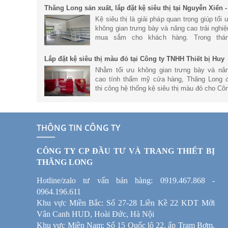
doanh. Với hệ thống kệ siêu
Thăng Long sản xuất, lắp đặt kệ siêu thị tại Nguyễn Xiển -
Hà Nội
Kệ siêu thị là giải pháp quan trọng giúp tối 
không gian trưng bày và nâng cao trải nghi
mua sắm cho khách hàng. Trong thá
6/2026, Thăng Long đã hoàn thành dự án s
xuất và lắp đặt hệ thống kệ
Lắp đặt kệ siêu thị màu đỏ tại Công ty TNHH Thiết bị Huy
Phong
Nhằm tối ưu không gian trưng bày và nâ
cao tính thẩm mỹ cửa hàng, Thăng Long 
thi công hệ thống kệ siêu thị màu đỏ cho Cô
ty TNHH Thiết bị Huy Phong. Trong bài vi
này, cùng tìm hiểu chi tiết h
THÔNG TIN CÔNG TY
CÔNG TY CP ĐẦU TƯ VÀ TRANG THIẾT BỊ
THĂNG LONG
Hotline/zalo tư vấn bán hàng: 0919.467.868 -
0964.196.611
Khu vực Miền Bắc: Số 27-28 Liền Kề 22 KDT Mới
Vân Canh HUD, Hoài Đức, Hà Nội
Khu vực Miền Nam: Số 15 Quốc lộ 22, ấp Trạm Bơm,