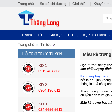
Trang chủ
|
Sơ đồ chỉ đường
|
Giới thiệu
|
Khuyến mạ
TRANG CHỦ
GIÁ KỆ SIÊU THỊ
KỆ KHO HÀNG
Trang chủ
Tin tức
HỖ TRỢ TRỰC TUYẾN
Mẫu kệ trưng
Bạn muốn nâng cao 
KD 1
cao chất lượng dịch
0919.467.868
Kệ trưng bày hàng 
hết là cố định không
thống là khả năng ch
KD 2
0964.196.611
Thăng Long chuyên sả
chuyền sản xuất giá k
Mẫu kệ trưng bày h
KD 3
024.6656.5611