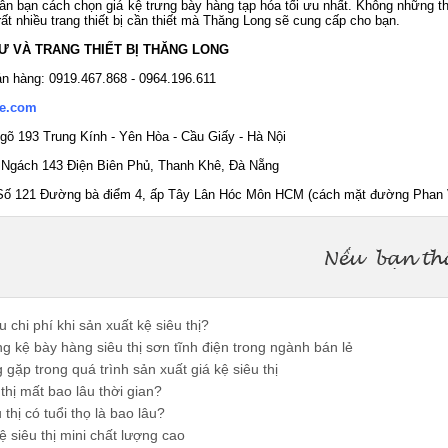
n bạn cách chọn giá kệ trưng bày hàng tạp hóa tối ưu nhất. Không những thế 
 rất nhiều trang thiết bị cần thiết mà Thăng Long sẽ cung cấp cho bạn.
Ư VÀ TRANG THIẾT BỊ THĂNG LONG
án hàng: 0919.467.868 - 0964.196.611
ke.com
Ngõ 193 Trung Kính - Yên Hòa - Cầu Giấy - Hà Nội
 Ngách 143 Điện Biên Phủ, Thanh Khê, Đà Nẵng
 Số 121 Đường bà điểm 4, ấp Tây Lân Hóc Môn HCM (cách mặt đường Phan 
 chi phí khi sản xuất kệ siêu thị?
 kệ bày hàng siêu thị sơn tĩnh điện trong ngành bán lẻ
gặp trong quá trình sản xuất giá kệ siêu thị
thị mất bao lâu thời gian?
thị có tuổi thọ là bao lâu?
 siêu thị mini chất lượng cao