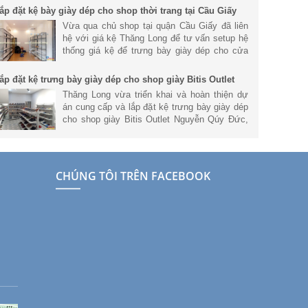
ắp đặt kệ bày giày dép cho shop thời trang tại Cầu Giấy
Vừa qua chủ shop tại quận Cầu Giấy đã liên
hệ với giá kệ Thăng Long để tư vấn setup hệ
thống giá kệ để trưng bày giày dép cho cửa
hàng để mang đến không gian cửa hàng hiện
đại và chuyên nghiệp nhất.
ắp đặt kệ trưng bày giày dép cho shop giày Bitis Outlet
guyễn Qúy Đức
Thăng Long vừa triển khai và hoàn thiện dự
án cung cấp và lắp đặt kệ trưng bày giày dép
cho shop giày Bitis Outlet Nguyễn Qúy Đức,
Thanh Xuân, Hà Nội. Tham khảo thông tin về
dự án này nhé.
CHÚNG TÔI TRÊN FACEBOOK