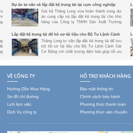
Dự án tư vấn và lắp đặt kệ trung tải tại cụm công nghiệp
L
Hoàng Gia, Đức Hòa Long An
ưu
Giá kệ Thăng Long vừa hoàn thành xong dự
ệm
án cung cấp và lắp đặt kệ trung tải cho kho
ng
hàng của Công ty TNHH Sản Xuất Trường
ản
Hưng tại Cụm Công Nghiệp Hoàng Gia, Đức
Hòa Long An.
Lắp đặt kệ trung tải để hồ sơ tài liệu cho Bộ Tư Lệnh Cảnh
L
Sát Cơ Động
N
ng
Thăng Long tư vấn lắp đặt kệ trung tải để lưu
đã
trữ hồ sơ tài liệu cho Bộ Tư Lệnh Cảnh Sát
ng
Cơ Động với chất lượng đảm bảo giúp tối ưu
ết
không gian và lưu trữ số lượng lơn.
VỀ CÔNG TY
HỖ TRỢ KHÁCH HÀNG
Hướng Dẫn Mua Hàng
Bảo mật thông tin
Sơ đồ chỉ đường
Chính sách bảo hành
Lịch làm việc
Phương thức thanh toán
Dịch Vụ công ty
Phương thức vận chuyển