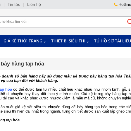
i
|
Tin tức
|
Liên hệ
Hotlin
GIÁ KỆ THỜI TRANG
THIẾT BỊ SIÊU THỊ
TỦ HỒ SƠ TÀI LIỆU
 bày hàng tạp hóa
doanh số bán hàng hãy sử dụng mẫu kệ trưng bày hàng tạp hóa Thăn
 vụ của bạn đối với khách hàng.
tạp hóa
có thể được làm từ nhiều chất liệu khác nhau như nhôm kính, gỗ, sắt
 thể di chuyển hay thay đổi theo ý mình muốn. Giá kệ trưng bày hàng tạp
ịu tải cao và khắc phục được nhược điểm là mẫu mã cũ, không chuyên nghiệ
n xuất giá kệ sắt siêu thị chuyên dùng để bày hàng tạp hóa trong các siêu
ệ siêu thị hiện đại nhất trong ngành, từng chi tiết được sản xuất lắp ghép c
àng tạp hóa