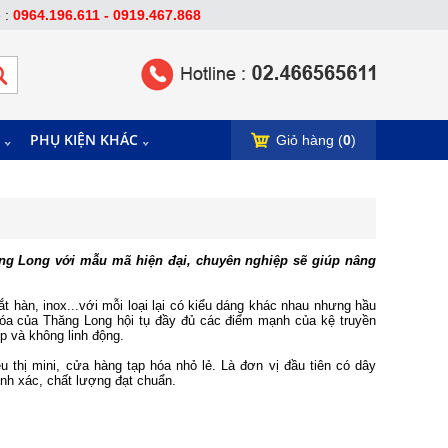
e :
0964.196.611 - 0919.467.868
PHỤ KIỆN KHÁC
Giỏ hàng (
0
)
g Long với mẫu mã hiện đại, chuyên nghiệp sẽ giúp nâng
 hàn, inox...với mỗi loại lại có kiểu dáng khác nhau nhưng hầu
 hóa của Thăng Long hội tụ đầy đủ các điểm mạnh của kệ truyền
p và không linh động.
 thị mini, cửa hàng tạp hóa nhỏ lẻ. Là đơn vị đầu tiên có dây
hính xác, chất lượng đạt chuẩn.