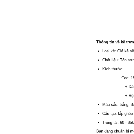
Thông tin về kệ trư
Loại kệ: Giá kệ si
Chất liệu: Tôn sơn
Kích thước:
+ Cao: 1800
+ Dài: 700m
+ Rộ
Màu sắc: trắng, đ
Cấu tạo: lắp ghép
Trọng tải: 60 - 85
Bạn đang chuẩn bị m