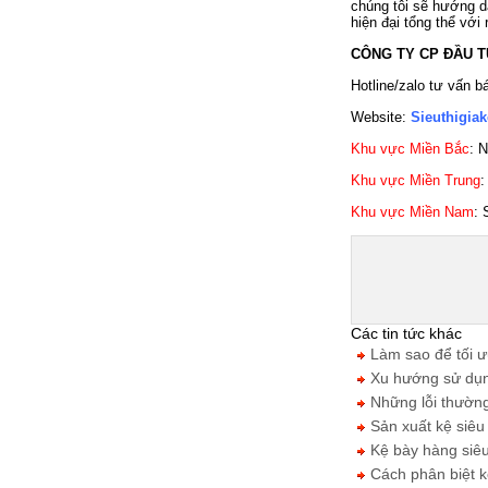
chúng tôi sẽ hướng dẫ
hiện đại tổng thể với
CÔNG TY CP ĐẦU T
Hotline/zalo tư vấn b
Website:
Sieuthigia
Khu vực Miền Bắc
: 
Khu vực Miền Trung
:
Khu vực Miền Nam
:
Các tin tức khác
Làm sao để tối ưu
Xu hướng sử dụng
Những lỗi thường 
Sản xuất kệ siêu 
Kệ bày hàng siêu 
Cách phân biệt kệ