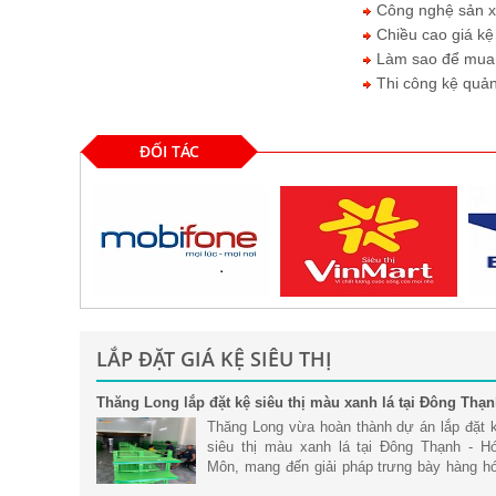
Công nghệ sản xuấ
Chiều cao giá kệ 
Làm sao để mua đ
Thi công kệ quản
ĐỐI TÁC
LẮP ĐẶT GIÁ KỆ SIÊU THỊ
Thăng Long lắp đặt kệ siêu thị màu xanh lá tại Đông Thạ
- Hóc Môn
Thăng Long vừa hoàn thành dự án lắp đặt 
siêu thị màu xanh lá tại Đông Thạnh - H
Môn, mang đến giải pháp trưng bày hàng h
khoa học, hiện đại và tối ưu không gian ki