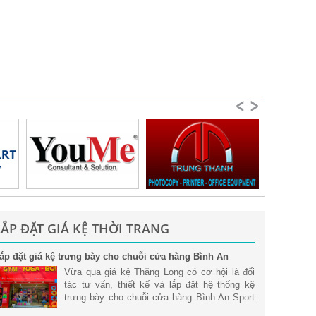
LẮP ĐẶT GIÁ KỆ THỜI TRANG
ắp đặt giá kệ trưng bày cho chuỗi cửa hàng Bình An
port tại Tp. Hồ Chí Minh
Vừa qua giá kệ Thăng Long có cơ hội là đối
tác tư vấn, thiết kế và lắp đặt hệ thống kệ
trưng bày cho chuỗi cửa hàng Bình An Sport
tại Tp. Hồ Chí Minh. Tham khảo chi tiết.