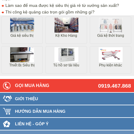
Làm sao để mua được kệ siêu thị giá rẻ từ xưởng sản xuất?
Thi công kệ quảng cáo trọn gói gồm những gì?
Giá kệ siêu thị
Kệ Kho Hàng
Giá kệ thời trang
Thiết Bị Siêu thị
Tủ hồ sơ tài liệu
Phụ kiện khác
GỌI MUA HÀNG
0919.467.868
GIỚI THIỆU
HƯỚNG DẪN MUA HÀNG
LIÊN HỆ - GÓP Ý