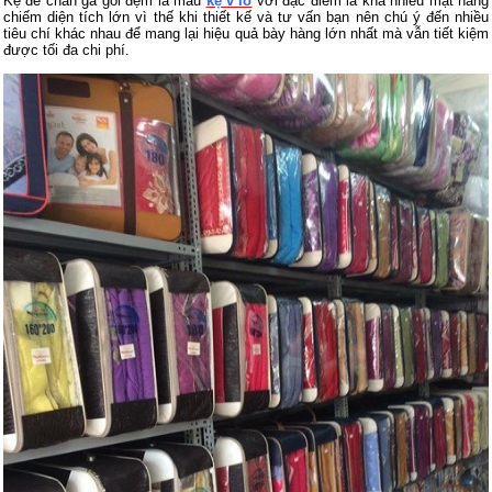
Kệ để chăn ga gối đệm là mẫu
kệ v lỗ
với đặc điểm là khá nhiều mặt hàng
chiếm diện tích lớn vì thế khi thiết kế và tư vấn bạn nên chú ý đến nhiều
tiêu chí khác nhau để mang lại hiệu quả bày hàng lớn nhất mà vẫn tiết kiệm
được tối đa chi phí.