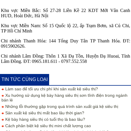
Khu vực Miền Bắc: Số 27-28 Liền Kề 22 KDT Mới Vân Canh
HUD, Hoài Đức, Hà Nội
Khu vực Miền Nam: Số 15 Quốc lộ 22, ấp Trạm Bơm, xã Củ Chi,
TP Hồ Chí Minh
Chi nhánh Thanh Hóa: 144 Tống Duy Tân TP Thanh Hóa. ĐT:
0915902626.
Chi nhánh Lâm Đồng: Thôn 1 Xã Đạ Tồn, Huyện Đạ Huoai, Tỉnh
Lâm Đồng. ĐT: 0965.181.611 - 0797.552.558
TIN TỨC CÙNG LOẠI
Làm sao để tối ưu chi phí khi sản xuất kệ siêu thị?
Xu hướng sử dụng kệ bày hàng siêu thị sơn tĩnh điện trong ngành
bán lẻ
Những lỗi thường gặp trong quá trình sản xuất giá kệ siêu thị
Sản xuất kệ siêu thị mất bao lâu thời gian?
Kệ bày hàng siêu thị có tuổi thọ là bao lâu?
Cách phân biệt kệ siêu thị mini chất lượng cao