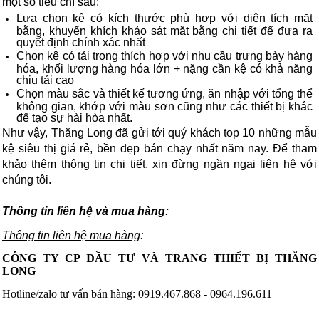
một số tiêu chí sau:
Lựa chọn kệ có kích thước phù hợp với diện tích mặt 
bằng, khuyến khích khảo sát mặt bằng chi tiết để đưa ra 
quyết định chính xác nhất
Chọn kệ có tải trọng thích hợp với nhu cầu trưng bày hàng 
hóa, khối lượng hàng hóa lớn + nặng cần kệ có khả năng 
chịu tải cao
Chọn màu sắc và thiết kế tương ứng, ăn nhập với tổng thể 
không gian, khớp với màu sơn cũng như các thiết bị khác 
để tạo sự hài hòa nhất.
Như vậy, Thăng Long đã gửi tới quý khách top 10 những mẫu 
kệ siêu thị giá rẻ, bền đẹp bán chạy nhất năm nay. Để tham 
khảo thêm thông tin chi tiết, xin đừng ngần ngại liên hệ với 
chúng tôi.
Thông tin liên hệ và mua hàng:
Thông tin liên hệ mua hàng
:
CÔNG TY CP ĐẦU TƯ VÀ TRANG THIẾT BỊ THĂNG
LONG
Hotline/zalo tư vấn bán hàng: 0919.467.868 - 0964.196.611