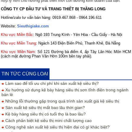
hợp lý hơn cho hướng phát triển mới con đường kinh doanh của bạn.
CÔNG TY CP ĐẦU TƯ VÀ TRANG THIẾT BỊ THĂNG LONG
Hotline/zalo tư vấn bán hàng: 0919.467.868 - 0964.196.611
Website:
Sieuthigiake.com
Khu vực Miền Bắc
: Ngõ 193 Trung Kính - Yên Hòa - Cầu Giấy - Hà Nội
Khu vực Miền Trung
: Ngách 143 Điện Biên Phủ, Thanh Khê, Đà Nẵng
Khu vực Miền Nam
: Số 121 Đường bà điểm 4, ấp Tây Lân Hóc Môn HCM
(cách mặt đường Phan Văn Hớn 100m bên tay phải).
TIN TỨC CÙNG LOẠI
Làm sao để tối ưu chi phí khi sản xuất kệ siêu thị?
Xu hướng sử dụng kệ bày hàng siêu thị sơn tĩnh điện trong ngành
bán lẻ
Những lỗi thường gặp trong quá trình sản xuất giá kệ siêu thị
Sản xuất kệ siêu thị mất bao lâu thời gian?
Kệ bày hàng siêu thị có tuổi thọ là bao lâu?
Cách phân biệt kệ siêu thị mini chất lượng cao
Công nghệ sản xuất kệ siêu thị hiện đại có gì khác biệt?