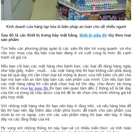
Kinh doanh cửa hàng tạp hóa là biện pháp an toàn cho rất nhiều người
Sau đó là các thiết bị trưng bày mặt hàng,
thiết bị siêu thị
tùy theo loại
sản phẩm
Tìm hiểu các phương pháp quản lý các siêu thị tiện lợi xung quanh, và nhu
cầu sức mua của địa bàn của bạn đang ở và cuối cùng là mức độ cạnh
tranh về giá cả.
Nếu bạn chỉ bán các mặt hàng như bánh kẹo, các loại đồ dùng hàng ngày
như hộp giấy, mắm , muối… các mặt hàng nhẹ thì bạn không cần phải dùng
loại kệ quá dày,chỉ cần chọn loại kệ mỏng là được vừa tiết kiệm chi phí cho
bạn mà bạn vẫn an tâm bày bán các sản phẩm của mình. Còn nếu bạn bán
các mặt hàng nặng thì cần phải chọn loại kệ tôn dày, chịu được tải trọng
lớn. Khi đi mua
ke sieu thi
thì bạn nên quan tâm đến 2 thông số là bề dày
của tôn và trọng tải chịu được của kệ để từ đó chọn cho mình những giá kệ
phù hợp nhất.
Với những mặt hàng nhẹ thì bạn nên bày ở tầng trên, và nếu hàng hóa dễ
lăn thì bạn nên lắp thêm dào chắn phía trước để tránh cho sản phẩm của
mình bị rơi ra ngoài, còn với các sản phẩm nặng thì bạn nên bày ở tầng
đáy và các tầng thấp của kệ.
Hy vọng với những thông tin này bạn sẽ có nhiều kiến thức và tính toán