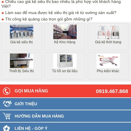
Chiều cao giá kệ siêu thị bao nhiêu là phù hợp với khách hàng
Việt?
Làm sao để mua được kệ siêu thị giá rẻ từ xưởng sản xuất?
Thi công kệ quảng cáo trọn gói gồm những gì?
Giá kệ siêu thị
Kệ Kho Hàng
Giá kệ thời trang
Thiết Bị Siêu thị
Tủ hồ sơ tài liệu
Phụ kiện khác
GỌI MUA HÀNG
0919.467.868
GIỚI THIỆU
HƯỚNG DẪN MUA HÀNG
LIÊN HỆ - GÓP Ý