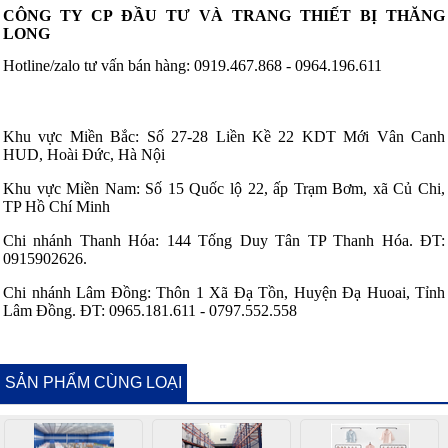
CÔNG TY CP ĐẦU TƯ VÀ TRANG THIẾT BỊ THĂNG
LONG
Hotline/zalo tư vấn bán hàng: 0919.467.868 - 0964.196.611
Khu vực Miền Bắc: Số 27-28 Liền Kề 22 KDT Mới Vân Canh
HUD, Hoài Đức, Hà Nội
Khu vực Miền Nam: Số 15 Quốc lộ 22, ấp Trạm Bơm, xã Củ Chi,
TP Hồ Chí Minh
Chi nhánh Thanh Hóa: 144 Tống Duy Tân TP Thanh Hóa. ĐT:
0915902626.
Chi nhánh Lâm Đồng: Thôn 1 Xã Đạ Tồn, Huyện Đạ Huoai, Tỉnh
Lâm Đồng. ĐT: 0965.181.611 - 0797.552.558
SẢN PHẨM CÙNG LOẠI