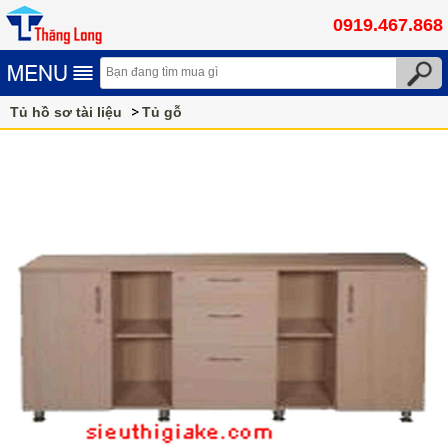
0919.467.868
Tủ hồ sơ tài liệu
Tủ gỗ