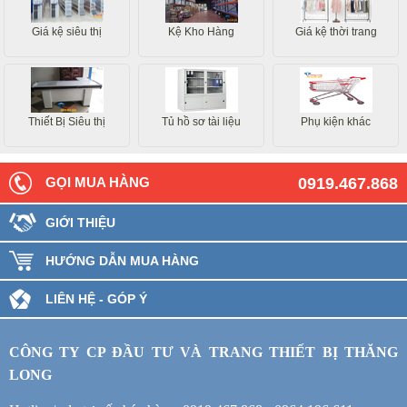
Giá kệ siêu thị
Kệ Kho Hàng
Giá kệ thời trang
Thiết Bị Siêu thị
Tủ hồ sơ tài liệu
Phụ kiện khác
GỌI MUA HÀNG
0919.467.868
GIỚI THIỆU
HƯỚNG DẪN MUA HÀNG
LIÊN HỆ - GÓP Ý
CÔNG TY CP ĐẦU TƯ VÀ TRANG THIẾT BỊ THĂNG
LONG