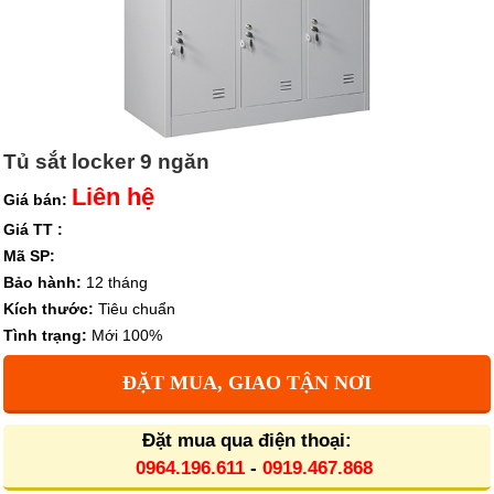
Tủ sắt locker 9 ngăn
Liên hệ
Giá bán:
Giá TT :
Mã SP:
Bảo hành:
12 tháng
Kích thước:
Tiêu chuẩn
Tình trạng:
Mới 100%
ĐẶT MUA, GIAO TẬN NƠI
Đặt mua qua điện thoại:
0964.196.611
-
0919.467.868