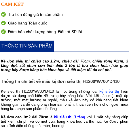
CAM KẾT
Trả tiền đúng giá trị sản phẩm
Giao hàng Toàn quốc
Đảm bảo chất lượng hàng. Đổi trả SP lỗi
THÔNG TIN SẢN PHẨM
Kệ đơn siêu thị chiều cao 1,2m, chiều dài 70cm, chiều rộng 41cm, 3
tầng đợt, sắt phun sơn tĩnh điện 2 lớp là lựa chọn hoàn hảo giúp
trưng bày được hàng hóa khoa học và tiết kiệm tối đa chi phí.
Thông tin chi tiết về mẫu kệ đơn siêu thị H1200*W700*D410
Kệ siêu thị H1200*W700*D410
là một trong những loại
kệ siêu thị
hiện
được sử dụng phổ biến để trưng bày hàng hóa. Với kết cấu một mặt áp
tường, một mặt hướng ra ngoài, mẫu kệ đơn này có khả năng tiết kiệm
không gian và dễ dàng phân loại sản phẩm, thuận tiện hơn cho người mua
hàng lựa chọn sản phẩm dễ dàng.
Kệ đơn cao 1m2 dài 70cm
là
kệ siêu thị 3 tầng
với 1 mặt bày hàng giúp
tiết kiệm chi phí và có một cửa hàng khoa học và thu hút. Kệ được phun
sơn tĩnh điện chống mài mòn, hoen gỉ.