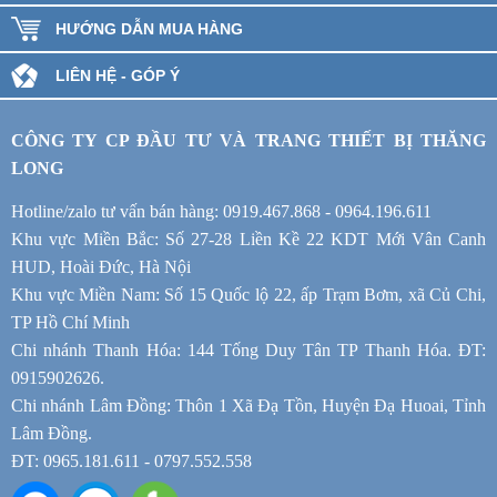
HƯỚNG DẪN MUA HÀNG
LIÊN HỆ - GÓP Ý
CÔNG TY CP ĐẦU TƯ VÀ TRANG THIẾT BỊ THĂNG
LONG
Hotline/zalo tư vấn bán hàng: 0919.467.868 - 0964.196.611
Khu vực Miền Bắc: Số 27-28 Liền Kề 22 KDT Mới Vân Canh
HUD, Hoài Đức, Hà Nội
Khu vực Miền Nam: Số 15 Quốc lộ 22, ấp Trạm Bơm, xã Củ Chi,
TP Hồ Chí Minh
Chi nhánh Thanh Hóa: 144 Tống Duy Tân TP Thanh Hóa. ĐT:
0915902626.
Chi nhánh Lâm Đồng: Thôn 1 Xã Đạ Tồn, Huyện Đạ Huoai, Tỉnh
Lâm Đồng.
ĐT: 0965.181.611 - 0797.552.558