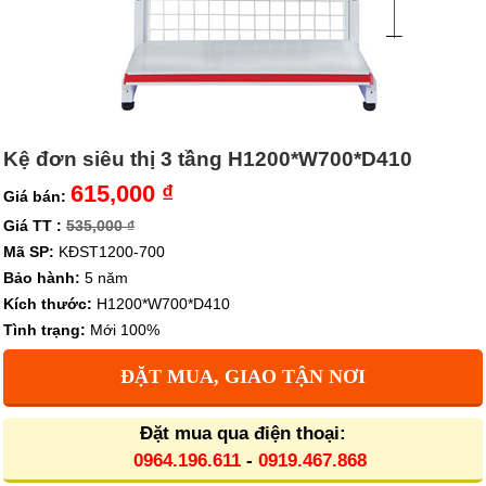
Kệ đơn siêu thị 3 tầng H1200*W700*D410
615,000 ₫
Giá bán:
Giá TT :
535,000 ₫
Mã SP:
KĐST1200-700
Bảo hành:
5 năm
Kích thước:
H1200*W700*D410
Tình trạng:
Mới 100%
ĐẶT MUA, GIAO TẬN NƠI
Đặt mua qua điện thoại:
0964.196.611
-
0919.467.868