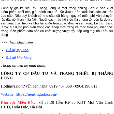
Công ty giá kệ siêu thị Thăng Long là một trong những đơn vị sản xuất
kiêm phân phối nên giá thành cực rẻ. Kệ được sản xuất bởi các đợt tôn
cao cấp. Nếu quý khách có nhu cầu đặt hàng ngay để miễn phí vận chuyển
lắp đặt nội thành Hà Nội. Ngoài các mẫu kệ siêu thị chúng tôi còn là đơn vị
sản xuất trực tiếp kệ kho hàng để trong các đơn vị sản xuất, kệ thời trang
được sử dụng phổ biến trong các shop thời trang và móc treo phụ kiện thời
trang. Sản phẩm đảm bảo có chất lượng vượt trội đáp ứng mọi nhu cầu sử
dụng.
>>> Tham khảo thêm:
Giá kệ tạp hóa
Giá kệ kho hàng
Thông tin liên hệ mua hàng
:
CÔNG TY CP ĐẦU TƯ VÀ TRANG THIẾT BỊ THĂNG
LONG
Hotline/zalo tư vấn bán hàng: 0919.467.868 - 0964.196.611
Website:
https://sieuthigiake.com/
Khu vực Miền Bắc
:
Số 27-28 Liền Kề 22 KDT Mới Vân Canh
HUD, Hoài Đức, Hà Nội