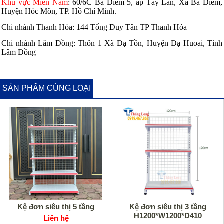
Khu vực Miền Nam
:
60/6C Bà Điểm 5, ấp Tây Lân, Xã Bà Điểm,
Huyện Hóc Môn, TP. Hồ Chí Minh.
Chi nhánh Thanh Hóa: 144 Tống Duy Tân TP Thanh Hóa
Chi nhánh Lâm Đồng: Thôn 1 Xã Đạ Tồn, Huyện Đạ Huoai, Tỉnh
Lâm Đồng
SẢN PHẨM CÙNG LOẠI
Kệ đơn siêu thị 5 tầng
Kệ đơn siêu thị 3 tầng
H1200*W1200*D410
Liên hệ