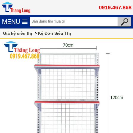
0919.467.868
Giá kệ siêu thị
Kệ Đơn Siêu Thị