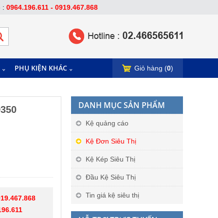
e :
0964.196.611 - 0919.467.868
PHỤ KIỆN KHÁC
Giỏ hàng (
0
)
DANH MỤC SẢN PHẨM
D350
Kệ quảng cáo
Kệ Đơn Siêu Thị
Kệ Kép Siêu Thị
Đầu Kệ Siêu Thị
Tin giá kệ siêu thị
19.467.868
196.611