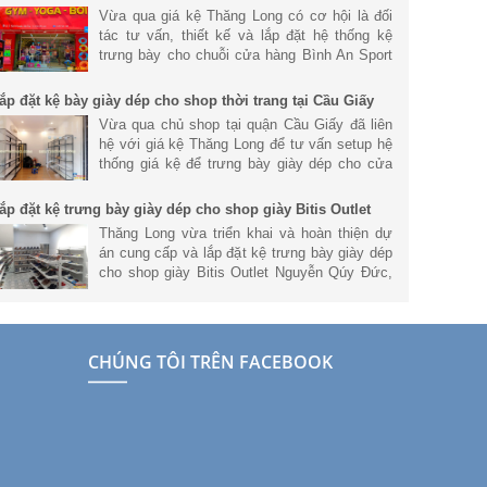
port tại Tp. Hồ Chí Minh
Vừa qua giá kệ Thăng Long có cơ hội là đối
tác tư vấn, thiết kế và lắp đặt hệ thống kệ
trưng bày cho chuỗi cửa hàng Bình An Sport
tại Tp. Hồ Chí Minh. Tham khảo chi tiết.
ắp đặt kệ bày giày dép cho shop thời trang tại Cầu Giấy
Vừa qua chủ shop tại quận Cầu Giấy đã liên
hệ với giá kệ Thăng Long để tư vấn setup hệ
thống giá kệ để trưng bày giày dép cho cửa
hàng để mang đến không gian cửa hàng hiện
đại và chuyên nghiệp nhất.
ắp đặt kệ trưng bày giày dép cho shop giày Bitis Outlet
guyễn Qúy Đức
Thăng Long vừa triển khai và hoàn thiện dự
án cung cấp và lắp đặt kệ trưng bày giày dép
cho shop giày Bitis Outlet Nguyễn Qúy Đức,
Thanh Xuân, Hà Nội. Tham khảo thông tin về
dự án này nhé.
CHÚNG TÔI TRÊN FACEBOOK