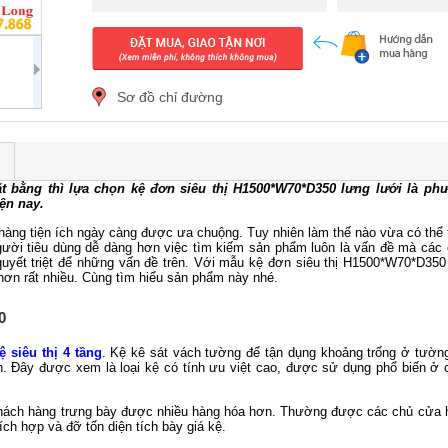
Sơ đồ chỉ đường
bằng thì lựa chọn kệ đơn siêu thị H1500*W70*D350 lưng lưới là phư
iện nay.
 hàng tiện ích ngày càng được ưa
chuộng. Tuy nhiên làm thế nào vừa có thể
ười tiêu dùng dễ dàng hơn việc tìm kiếm sản phẩm luôn là vấn đề mà các 
i quyết triệt để những vấn đề trên. Với mẫu kệ đơn siêu thị H1500*W70*D350
 hơn rất nhiều. Cùng tìm hiểu sản phẩm này nhé.
0
ệ siêu thị 4 tầng
. Kệ kê sát vách tường để tận dụng khoảng trống ở tườn
. Đây được xem là loại kệ có tính ưu việt cao, được sử dụng phổ biến ở cá
khách hàng trưng bày được nhiều hàng hóa hơn. Thường được các chủ cửa h
ch hợp và đỡ tốn diện tích bày giá kệ.