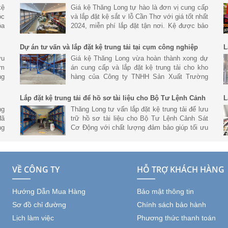
S
kệ
Giá kệ Thăng Long tự hào là đơn vị cung cấp
óc
và lắp đặt kệ sắt v lỗ Cần Thơ với giá tốt nhất
óa
2024, miễn phí lắp đặt tận nơi. Kệ được bảo
nh
hành uy tín chất lượng
Dự án tư vấn và lắp đặt kệ trung tải tại cụm công nghiệp
L
Hoàng Gia, Đức Hòa Long An
ưu
Giá kệ Thăng Long vừa hoàn thành xong dự
ệm
án cung cấp và lắp đặt kệ trung tải cho kho
ng
hàng của Công ty TNHH Sản Xuất Trường
ản
Hưng tại Cụm Công Nghiệp Hoàng Gia, Đức
Hòa Long An.
Lắp đặt kệ trung tải để hồ sơ tài liệu cho Bộ Tư Lệnh Cảnh
L
Sát Cơ Động
N
ng
Thăng Long tư vấn lắp đặt kệ trung tải để lưu
đã
trữ hồ sơ tài liệu cho Bộ Tư Lệnh Cảnh Sát
ng
Cơ Động với chất lượng đảm bảo giúp tối ưu
ết
không gian và lưu trữ số lượng lơn.
VỀ CÔNG TY
HỖ TRỢ KHÁCH HÀNG
Hướng Dẫn Mua Hàng
Bảo mật thông tin
Sơ đồ chỉ đường
Chính sách bảo hành
Lịch làm việc
Phương thức thanh toán