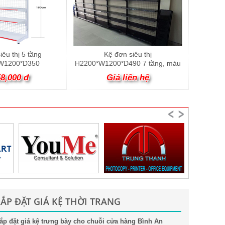
iêu thị 5 tầng
Kệ đơn siêu thị
W1200*D350
H2200*W1200*D490 7 tầng, màu
đen
58,000 đ
Giá liên hệ
LẮP ĐẶT GIÁ KỆ THỜI TRANG
ắp đặt giá kệ trưng bày cho chuỗi cửa hàng Bình An