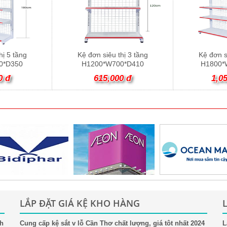
hị 5 tầng
Kệ đơn siêu thị 3 tầng
Kệ đơn s
0*D350
H1200*W700*D410
H1800*
0 đ
615,000 đ
1,0
LẮP ĐẶT GIÁ KỆ KHO HÀNG
nh
Cung cấp kệ sắt v lỗ Cần Thơ chất lượng, giá tôt nhất 2024
L