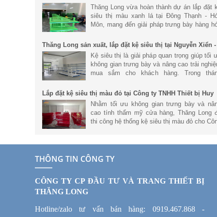
- Hóc Môn
Thăng Long vừa hoàn thành dự án lắp đặt 
siêu thị màu xanh lá tại Đông Thạnh - H
Môn, mang đến giải pháp trưng bày hàng h
khoa học, hiện đại và tối ưu không gian ki
doanh. Với hệ thống kệ siêu
Thăng Long sản xuất, lắp đặt kệ siêu thị tại Nguyễn Xiển -
Hà Nội
Kệ siêu thị là giải pháp quan trọng giúp tối 
không gian trưng bày và nâng cao trải nghi
mua sắm cho khách hàng. Trong thá
6/2026, Thăng Long đã hoàn thành dự án s
xuất và lắp đặt hệ thống kệ
Lắp đặt kệ siêu thị màu đỏ tại Công ty TNHH Thiết bị Huy
Phong
Nhằm tối ưu không gian trưng bày và nâ
cao tính thẩm mỹ cửa hàng, Thăng Long 
thi công hệ thống kệ siêu thị màu đỏ cho Cô
ty TNHH Thiết bị Huy Phong. Trong bài vi
này, cùng tìm hiểu chi tiết h
THÔNG TIN CÔNG TY
CÔNG TY CP ĐẦU TƯ VÀ TRANG THIẾT BỊ
THĂNG LONG
Hotline/zalo tư vấn bán hàng: 0919.467.868 -