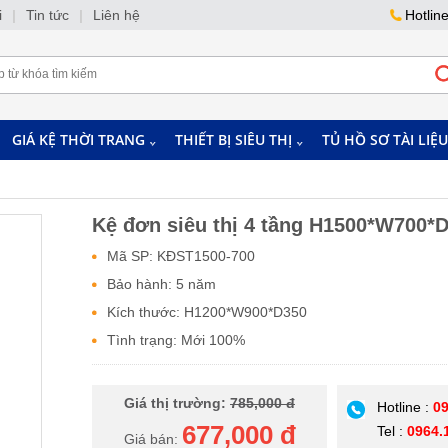
i
|
Tin tức
|
Liên hệ
Hotlin
GIÁ KỆ THỜI TRANG
THIẾT BỊ SIÊU THỊ
TỦ HỒ SƠ TÀI LIỆU
Kệ đơn siêu thị 4 tầng H1500*W700*
Mã SP: KĐST1500-700
Bảo hành: 5 năm
Kích thước: H1200*W900*D350
Tình trạng: Mới 100%
Giá thị trường:
785,000 đ
Hotline :
09
677,000 đ
Tel :
0964.
Giá bán: