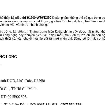
thể thấy
kệ siêu thị H1500*W70*D350
là sản phẩm không thể bỏ qua trong quá
 gia ke sieu thi này với chất lượng, giá bán tốt nhất, dịch vụ bảo hành và c
viên tư vấn và hỗ trợ nhanh chóng.
hị trường,
kệ siêu thị Thăng Long
hiện là địa chỉ tin cậy được rất nhiều kh
ên công nghệ dây chuyền hiện đại, nhiều mẫu mã kích thước chuẩn phù h
h thiết kế, vận chuyển và lắp đặt tận nơi miễn phí.
Đừng để lỡ mất cơ hội
ĂNG LONG
1
Canh HUD, Hoài Đức, Hà Nội
Củ Chi, TP Hồ Chí Minh
 ĐT: 0915902626.
, Tỉnh Lâm Đồng. ĐT: 0965.181.611 - 0797.552.558