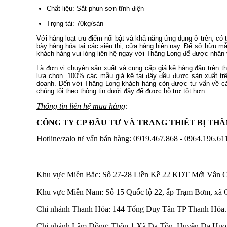
Chất liệu: Sắt phun sơn tĩnh điện
Trọng tải: 70kg/sàn
Với hàng loạt ưu điểm nổi bật và khả năng ứng dụng ở trên, có 
bày hàng hóa tại các siêu thị, cửa hàng hiện nay. Để sở hữu mẫu
khách hàng vui lòng liên hệ ngay với Thăng Long để được nhân 
Là đơn vị chuyên sản xuất và cung cấp giá kệ hàng đầu trên t
lựa chọn. 100% các mẫu giá kệ tại đây đều được sản xuất tr
doanh. Đến với Thăng Long khách hàng còn được tư vấn về các
chúng tôi theo thông tin dưới đây để được hỗ trợ tốt hơn.
Thông tin liên hệ mua hàng
:
CÔNG TY CP ĐẦU TƯ VÀ TRANG THIẾT BỊ TH
Hotline/zalo tư vấn bán hàng: 0919.467.868 - 0964.196.61
Khu vực Miền Bắc: Số 27-28 Liền Kề 22 KDT Mới Vân 
Khu vực Miền Nam: Số 15 Quốc lộ 22, ấp Trạm Bơm, xã 
Chi nhánh Thanh Hóa: 144 Tống Duy Tân TP Thanh Hóa.
Chi nhánh Lâm Đồng: Thôn 1 Xã Đạ Tồn, Huyện Đạ Huoai