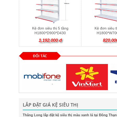
Kệ đơn siêu thị 5 tầng
Kệ đơn siêu t
H1800*D900*D430
H1800*W70
1,192,000 đ
820,00
ĐỐI TÁC
LẮP ĐẶT GIÁ KỆ SIÊU THỊ
Thăng Long lắp đặt kệ siêu thị màu xanh lá tại Đông Thạ