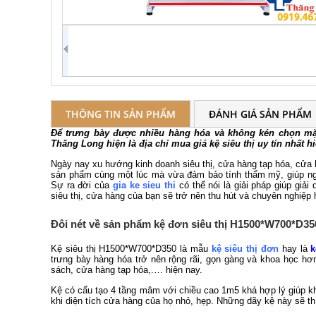
THÔNG TIN SẢN PHẨM
ĐÁNH GIÁ SẢN PHẨM
Để trưng bày được nhiều hàng hóa và không kén chọn mặt 
Thăng Long hiện là địa chỉ mua giá kệ siêu thị uy tín nhất h
Ngày nay xu hướng kinh doanh siêu thị, cửa hàng tạp hóa, cửa
sản phẩm cùng một lúc mà vừa đảm bảo tính thẩm mỹ, giúp ng
Sự ra đời của
gia ke sieu thi
có thể nói là giải pháp giúp giả
siêu thị, cửa hàng của bạn sẽ trở nên thu hút và chuyên nghiệp
Đôi nét về sản phẩm kệ đơn siêu thị H1500*W700*D35
Kệ siêu thị H1500*W700*D350 là mẫu
kệ siêu thị đơn
hay là
k
trưng bày hàng hóa trở nên rộng rãi, gọn gàng và khoa học hơn
sách, cửa hàng tạp hóa,.… hiện nay.
Kệ có cấu tạo 4 tầng mâm với chiều cao 1m5 khá hợp lý giúp 
khi diện tích cửa hàng của họ nhỏ, hẹp. Những dãy kệ này sẽ thí