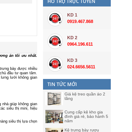
HỖ TRỢ TRỰC TUYẾN
KD 1
0919.467.868
KD 2
0964.196.611
ơng án tối ưu nhất.
KD 3
024.6656.5611
 trưng bày được nhiều
chủ đầu tư quan tâm.
 lưng lưới không gian
TIN TỨC MỚI
Giá kệ treo quần áo 2
tầng
g nhà giúp không gian
c siêu thị mini, hiệu
Cung cấp kệ kho gia
đình giá rẻ, bảo hành 5
năm
àng siêu thị lựa chọn
Kệ trưng bày rượu