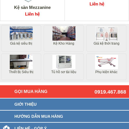
Liên hệ
Kệ sàn Mezzanine
Liên hệ
Giá kệ siêu thị
Kệ Kho Hàng
Giá kệ thời trang
Thiết Bị Siêu thị
Tủ hồ sơ tài liệu
Phụ kiện khác
GỌI MUA HÀNG
0919.467.868
GIỚI THIỆU
HƯỚNG DẪN MUA HÀNG
LIÊN HỆ - GÓP Ý