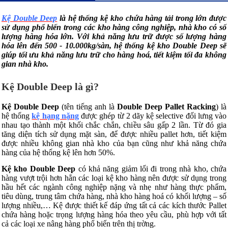
Kệ Double Deep
là hệ thống kệ kho chứa hàng tải trong lớn được
sử dụng phổ biến trong các kho hàng công nghiệp, nhà kho có số
lượng hàng hóa lớn. Với khả năng lưu trữ được số lượng hàng
hóa lên đến 500 - 10.000kg/sàn, hệ thống kệ kho Double Deep sẽ
giúp tối ưu khả năng lưu trữ cho hàng hoá, tiết kiệm tối đa không
gian nhà kho.
Kệ Double Deep là gì?
Kệ Double Deep
(tên tiếng anh là
Double Deep Pallet Racking
) là
hệ thống
kệ hạng nặng
được ghép từ 2 dãy kệ selective đối lưng vào
nhau tạo thành một khối chắc chắn, chiều sâu gấp 2 lần. Từ đó gia
tăng diện tích sử dụng mặt sàn, để được nhiều pallet hơn, tiết kiệm
được nhiều không gian nhà kho của bạn cũng như khả năng chứa
hàng của hệ thống kệ lên hơn 50%.
Kệ kho Double Deep
có khả năng giảm lối đi trong nhà kho, chứa
hàng vượt trội hơn hẳn các loại kệ kho hàng nên được sử dụng trong
hầu hết các ngành công nghiệp nặng và nhẹ như hàng thực phẩm,
tiêu dùng, trung tâm chứa hàng, nhà kho hàng hoá có khối lượng – số
lượng nhiều,… Kệ được thiết kế đáp ứng tất cả các kích thước Pallet
chứa hàng hoặc trọng lượng hàng hóa theo yêu cầu, phù hợp với tất
cả các loại xe nâng hàng phổ biến trên thị trờng.