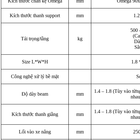
Kích thước chân kệ Omega
mm
Omega 90
Kích thước thanh support
mm
1.
500 
(C
Tải trọng/tầng
kg
Dà
Sâ
Size L*W*H
1.8 
Công nghệ xử lý bề mặt
S
1.4 – 1.8 (Tùy vào từng
Độ dày beam
mm
nhau
1.4 – 1.8 (Tùy vào từng
Kích thước thanh giằng
mm
nhau
Lối vào xe nâng
mm
25