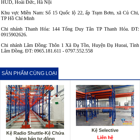
HUD, Hoài Đức, Hà Nội
Khu vực Miền Nam: Số 15 Quốc lộ 22, ấp Trạm Bơm, xã Củ Chi,
TP Hồ Chí Minh
Chi nhánh Thanh Hóa: 144 Tống Duy Tân TP Thanh Hóa. ĐT:
0915902626.
Chi nhánh Lâm Đồng: Thôn 1 Xã Đạ Tồn, Huyện Đạ Huoai, Tỉnh
Lâm Đồng. ĐT: 0965.181.611 - 0797.552.558
SẢN PHẨM CÙNG LOẠI
Kệ Selective
Kệ Radio Shuttle-Kệ Chứa
Liên hệ
hàng bán tự động