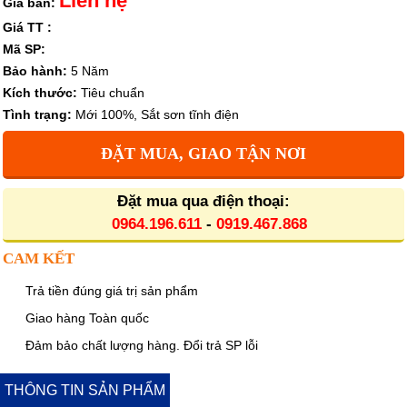
Liên hệ
Giá bán:
Giá TT :
Mã SP:
Bảo hành:
5 Năm
Kích thước:
Tiêu chuẩn
Tình trạng:
Mới 100%, Sắt sơn tĩnh điện
ĐẶT MUA, GIAO TẬN NƠI
Đặt mua qua điện thoại:
0964.196.611
-
0919.467.868
CAM KẾT
Trả tiền đúng giá trị sản phẩm
Giao hàng Toàn quốc
Đảm bảo chất lượng hàng. Đổi trả SP lỗi
THÔNG TIN SẢN PHẨM