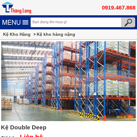
0919.467.868
Kệ Kho Hàng
Kệ kho hàng nặng
Kệ Double Deep