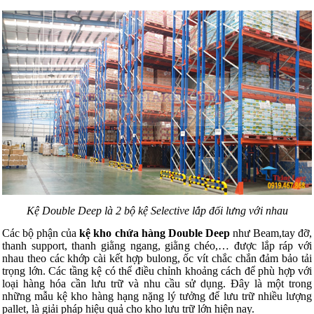
Kệ Double Deep là 2 bộ kệ Selective lắp đối lưng với nhau
Các bộ phận của
kệ kho chứa hàng Double Deep
như Beam,tay đỡ,
thanh support, thanh giằng ngang, giằng chéo,… được lắp ráp với
nhau theo các khớp cài kết hợp bulong, ốc vít chắc chắn đảm bảo tải
trọng lớn. Các tầng kệ có thể điều chỉnh khoảng cách để phù hợp với
loại hàng hóa cần lưu trữ và nhu cầu sử dụng. Đây là một trong
những mẫu kệ kho hàng hạng nặng lý tưởng để lưu trữ nhiều lượng
pallet, là giải pháp hiệu quả cho kho lưu trữ lớn hiện nay.