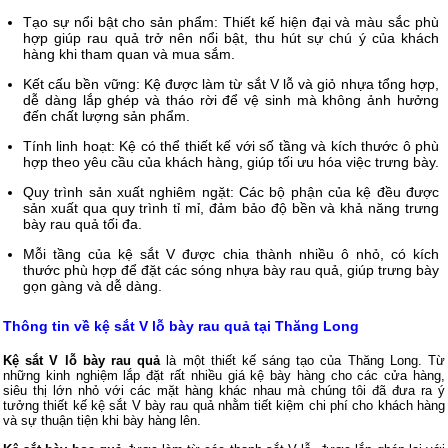
Tạo sự nổi bật cho sản phẩm: Thiết kế hiện đại và màu sắc phù
hợp giúp rau quả trở nên nổi bật, thu hút sự chú ý của khách
hàng khi tham quan và mua sắm.
Kết cấu bền vững: Kệ được làm từ sắt V lỗ và giỏ nhựa tổng hợp,
dễ dàng lắp ghép và tháo rời để vệ sinh mà không ảnh hưởng
đến chất lượng sản phẩm.
Tính linh hoạt: Kệ có thể thiết kế với số tầng và kích thước ô phù
hợp theo yêu cầu của khách hàng, giúp tối ưu hóa việc trưng bày.
Quy trình sản xuất nghiêm ngặt: Các bộ phận của kệ đều được
sản xuất qua quy trình tỉ mỉ, đảm bảo độ bền và khả năng trưng
bày rau quả tối đa.
Mỗi tầng của kệ sắt V được chia thành nhiều ô nhỏ, có kích
thước phù hợp để đặt các sóng nhựa bày rau quả, giúp trưng bày
gọn gàng và dễ dàng.
Thông tin về kệ sắt V lỗ bày rau quả tại Thăng Long
Kệ sắt V lỗ bày rau quả
là một thiết kế sáng tạo của Thăng Long. Từ
những kinh nghiệm lắp đặt rất nhiều giá kệ bày hàng cho các cửa hàng,
siêu thị lớn nhỏ với các mặt hàng khác nhau mà chúng tôi đã đưa ra ý
tưởng thiết kế kệ sắt V bày rau quả nhằm tiết kiệm chi phí cho khách hàng
và sự thuận tiện khi bày hàng lên.