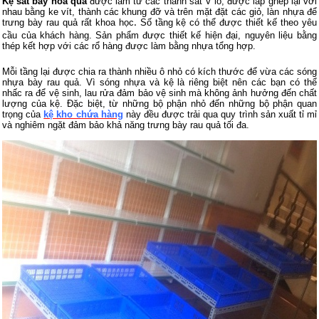
Kệ sắt bày hoa quả
được làm từ các thanh sắt V lỗ, được lắp ghép lại với
nhau bằng ke vít,
thành các khung đỡ và trên mặt đặt các giỏ, làn nhựa để
trưng bày rau quả rất khoa học
Số tầng kệ có thể được thiết kế theo yêu
.
cầu của khách hàng. Sản phẩm được thiết kế hiện đại, nguyên liệu bằng
thép kết hợp với các rổ hàng được làm bằng nhựa tổng hợp.
Mỗi tầng lại được chia ra thành nhiều ô nhỏ có kích thước để vừa các sóng
nhựa bày rau quả. Vì sóng nhựa và kệ là riêng biệt nên các bạn có thể
nhấc ra để vệ sinh, lau rửa đảm bảo vệ sinh mà không ảnh hưởng đến chất
lượng của kệ.
Đặc biệt, từ những bộ phận nhỏ đến những bộ phận quan
trọng của
kệ kho chứa hàng
này đều được trải qua quy trình sản xuất tỉ mỉ
và nghiêm ngặt đảm bảo khả năng trưng bày rau quả tối đa.