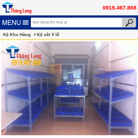
0919.467.868
Kệ Kho Hàng
Kệ sắt V lỗ