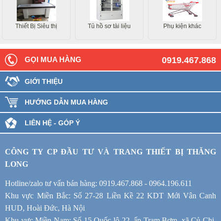
Thiết Bị Siêu thị
Tủ hồ sơ tài liệu
Phụ kiện khác
GỌI MUA HÀNG
0919.467.868
GIỚI THIỆU
HƯỚNG DẪN MUA HÀNG
LIÊN HỆ - GÓP Ý
CÔNG TY CP ĐẦU TƯ VÀ TRANG THIẾT BỊ THĂNG
LONG
Hotline/zalo tư vấn bán hàng: 0919.467.868 - 0964.196.611
Khu vực Miền Bắc: Số 27-28 Liền Kề 22 KDT Mới Vân Canh
HUD, Hoài Đức, Hà Nội
Khu vực Miền Nam: Số 15 Quốc lộ 22, ấp Trạm Bơm, xã Củ Chi,