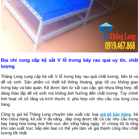
Địa chỉ cung cấp kệ sắt V lỗ trưng bày rau quả uy tín, chất 
lượng
Thăng Long cung cấp kệ sắt V lỗ trưng bày rau quả chất lượng, bền bỉ và 
dễ vệ sinh. Sản phẩm có thiết kế thông thoáng, giúp tối ưu không gian 
trưng bày và bảo quản. Kệ được làm từ sắt cao cấp, giỏ nhựa tổng hợp, dễ 
dàng tháo lắp để vệ sinh mà không ảnh hưởng đến chất lượng. Tùy chỉnh 
linh hoạt về số tầng và kích thước ô, phù hợp với nhu cầu của từng cửa 
hàng.
Công ty giá kệ Thăng Long chuyên sản xuất các loại
giá kệ bày hàng
, kệ
kho chứa hàng, kệ sắt V đa năng...đáp ứng được tất cả các nhu cầu trưng
bày hàng hóa trong mọi lĩnh vực đời sống hằng ngày. Vì chúng tôi là tổng
kho sản xuất trực tiếp nên bạn có thể yên tâm về giá thành cũng như chất
lượng tốt nhất.