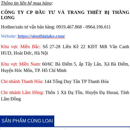
Thông tin liên hệ mua hàng
:
CÔNG TY CP ĐẦU TƯ VÀ TRANG THIẾT BỊ THĂNG
LONG
Hotline/zalo tư vấn bán hàng: 0919.467.868 - 0964.196.611
Website:
https://sieuthigiake.com/
Khu vực Miền Bắc:
 Số 27-28 Liền Kề 22 KĐT Mới Vân Canh 
HUD, Hoài Đức, Hà Nội 
Khu vực Miền Nam: 
60/6C Bà Điểm 5, ấp Tây Lân, Xã Bà Điểm, 
Huyện Hóc Môn, TP. Hồ Chí Minh
Chi nhánh Thanh Hóa:
 144 Tống Duy Tân TP Thanh Hóa
Chi nhánh Lâm Đồng:
 Thôn 1 Xã Đạ Tồn, Huyện Đạ Huoai, Tỉnh 
Lâm Đồng
SẢN PHẨM CÙNG LOẠI