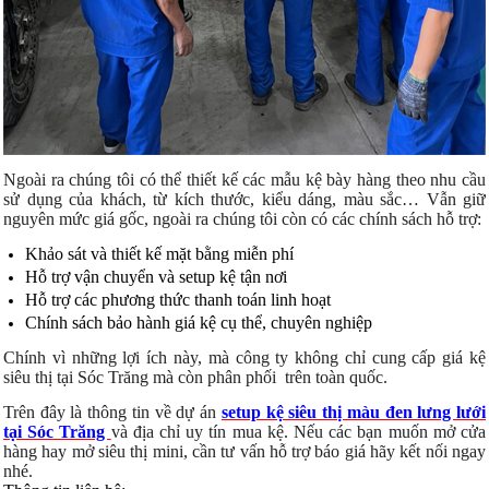
Ngoài ra chúng tôi có thể thiết kế các mẫu kệ bày hàng theo nhu cầu
sử dụng của khách, từ kích thước, kiểu dáng, màu sắc… Vẫn giữ
nguyên mức giá gốc, ngoài ra chúng tôi còn có các chính sách hỗ trợ:
Khảo sát và thiết kế mặt bằng miễn phí
Hỗ trợ vận chuyển và setup kệ tận nơi
Hỗ trợ các phương thức thanh toán linh hoạt
Chính sách bảo hành giá kệ cụ thể, chuyên nghiệp
Chính vì những lợi ích này, mà công ty không chỉ cung cấp giá kệ
siêu thị tại Sóc Trăng mà còn phân phối trên toàn quốc.
Trên đây là thông tin về dự án
setup kệ siêu thị màu đen lưng lưới
tại Sóc Trăng
và địa chỉ uy tín mua kệ. Nếu các bạn muốn mở cửa
hàng hay mở siêu thị mini, cần tư vấn hỗ trợ báo giá hãy kết nối ngay
nhé.