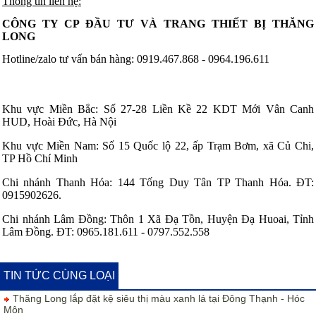
Thông tin liên hệ:
CÔNG TY CP ĐẦU TƯ VÀ TRANG THIẾT BỊ THĂNG
LONG
Hotline/zalo tư vấn bán hàng: 0919.467.868 - 0964.196.611
Khu vực Miền Bắc: Số 27-28 Liền Kề 22 KDT Mới Vân Canh
HUD, Hoài Đức, Hà Nội
Khu vực Miền Nam: Số 15 Quốc lộ 22, ấp Trạm Bơm, xã Củ Chi,
TP Hồ Chí Minh
Chi nhánh Thanh Hóa: 144 Tống Duy Tân TP Thanh Hóa. ĐT:
0915902626.
Chi nhánh Lâm Đồng: Thôn 1 Xã Đạ Tồn, Huyện Đạ Huoai, Tỉnh
Lâm Đồng. ĐT: 0965.181.611 - 0797.552.558
TIN TỨC CÙNG LOẠI
Thăng Long lắp đặt kệ siêu thị màu xanh lá tại Đông Thạnh - Hóc
Môn