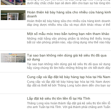
dưới đây chắc chắn bạn sẽ đem đến cho bạn sự hài lòng lớn
nhất tin rằng bạn sẽ không thể bỏ qua.
Hoàn thiện kệ bày hàng sữa cho nhiều cửa hàng kinh
doanh
Hoàn thiện kệ bày hàng sữa cho nhiều cửa hàng kinh doanh
đáp ứng được nhiều nhu cầu và mục đích khác nhau vì thế
luôn đem đến cho quý khách hàng sự hài lòng lớn nhất.
Một số mẫu móc treo bắn tường bạn nên tham khảo
Những mặt hằng văn phòng phẩm là không thể thiếu trong
bất cứ văn phòng phẩm nào, vậy công dụng như thế nào hãy
cùng chúng tôi tìm hiểu thêm thông tin chi tiết dưới đây bạn
nhé.
Tại sao bạn không nên dùng giá kệ siêu thị đã qua
sử dụng
Tại sao bạn không nên dùng giá kệ siêu thị đã qua sử dụng
hãy cùng chúng tôi tìm hiểu những thông tin chi tiết dưới đây
chắc chắn sẽ không làm bạn thất vọng.
Cung cấp và lắp đặt kệ bày hàng tạp hóa tại Hà Nam
Cung cấp và lắp đặt kệ bày hàng tạp hóa tại Hà Nam được
lắp đắt và thiết kế bởi Thăng Long luôn đem đến cho bạn sự
hài lòng lớn nhất vì thế bạn không thể bỏ qua.
Lắp đặt kệ siêu thị tôn liền lỗ tại Hà Tĩnh
Thăng Long vừa hoàn thành lắp đặt giá kệ siêu thị tôn liền lỗ
cho anh Tuấn tại Hà Tĩnh. Với giá thành phải chăng anh Tuấn
đã không ngần ngại đầu tư bộ kệ vừa đẹp vừa chất lượng