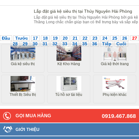
của Thăng Long.
Lắp đặt giá kệ siêu thị tại Thủy Nguyên Hải Phòng
Lắp đặt giá kệ siêu thị tại Thủy Nguyên Hải Phòng bởi giá kệ
Thăng Long chắc chắn giúp bạn có thể trưng bày và sắp xếp
hàng hóa vì thế bạn không thể nào bỏ qua.
Đầu
Trước
17
18
19
20
21
22
23
24
25
26
27
28
29
30
31
32
33
34
35
36
Tiếp
Cuối
Giá kệ siêu thị
Kệ Kho Hàng
Giá kệ thời trang
Thiết Bị Siêu thị
Tủ hồ sơ tài liệu
Phụ kiện khác
GỌI MUA HÀNG
0919.467.868
GIỚI THIỆU