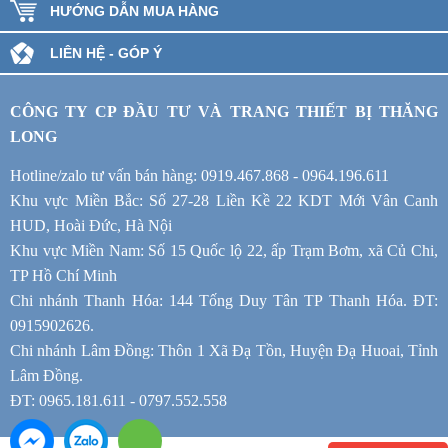
HƯỚNG DẪN MUA HÀNG
LIÊN HỆ - GÓP Ý
CÔNG TY CP ĐẦU TƯ VÀ TRANG THIẾT BỊ THĂNG
LONG
Hotline/zalo tư vấn bán hàng: 0919.467.868 - 0964.196.611
Khu vực Miền Bắc: Số 27-28 Liền Kề 22 KDT Mới Vân Canh
HUD, Hoài Đức, Hà Nội
Khu vực Miền Nam: Số 15 Quốc lộ 22, ấp Trạm Bơm, xã Củ Chi,
TP Hồ Chí Minh
Chi nhánh Thanh Hóa: 144 Tống Duy Tân TP Thanh Hóa. ĐT:
0915902626.
Chi nhánh Lâm Đồng: Thôn 1 Xã Đạ Tồn, Huyện Đạ Huoai, Tỉnh
Lâm Đồng.
ĐT: 0965.181.611 - 0797.552.558