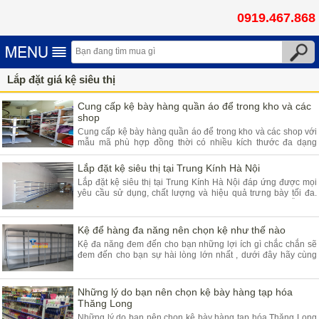
0919.467.868
Lắp đặt giá kệ siêu thị
Cung cấp kệ bày hàng quần áo để trong kho và các
shop
Cung cấp kệ bày hàng quần áo để trong kho và các shop với
mẫu mã phù hợp đồng thời có nhiều kích thước đa dạng
không chỉ cho cửa hàng được gọn hàng hơn đồng thời để
được nhiều hàng hơn.
Lắp đặt kệ siêu thị tại Trung Kính Hà Nội
Lắp đặt kệ siêu thị tại Trung Kính Hà Nội đáp ứng được mọi
yêu cầu sử dụng, chất lượng và hiệu quả trưng bày tối đa.
Sản phẩm được bảo hành 5 năm, giá bán tại kho hấp dẫn.
Kệ để hàng đa năng nên chọn kệ như thế nào
Kệ đa năng đem đến cho bạn những lợi ích gì chắc chắn sẽ
đem đến cho bạn sự hài lòng lớn nhất , dưới đây hãy cùng
chúng tôi tìm hiểu thêm thông tin chi tiết dưới đây bạn nhé
Những lý do bạn nên chọn kệ bày hàng tạp hóa
Thăng Long
Những lý do bạn nên chọn kệ bày hàng tạp hóa Thăng Long