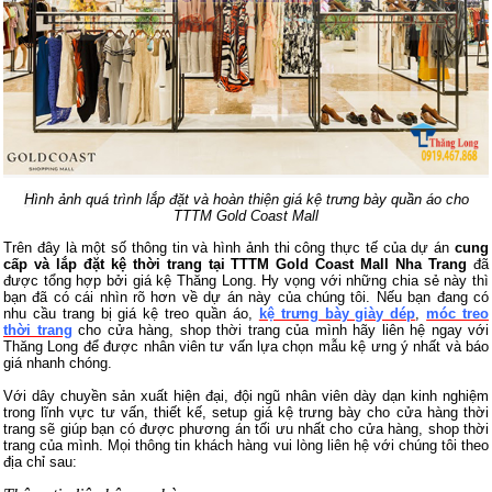
H
ình ảnh quá trình lắp đặt và hoàn thiện giá kệ trưng bày quần áo cho
TTTM
Gold Coast Mall
Trên đây là một số thông tin và hình ảnh thi công thực tế của dự án
cung
cấp và lắp đặt kệ thời trang tại TTTM Gold Coast Mall Nha Trang
đã
được tổng hợp bởi giá kệ Thăng Long. Hy vọng với những chia sẻ này thì
bạn đã có cái nhìn rõ hơn về dự án này của chúng tôi. Nếu bạn đang có
nhu cầu trang bị giá kệ treo quần áo,
kệ trưng bày giày dép
,
móc treo
thời trang
cho cửa hàng, shop thời trang của mình hãy liên hệ ngay với
Thăng Long để được nhân viên tư vấn lựa chọn mẫu kệ ưng ý nhất và báo
giá nhanh chóng.
Với dây chuyền sản xuất hiện đại, đội ngũ nhân viên dày dạn kinh nghiệm
trong lĩnh vực tư vấn, thiết kế, setup giá kệ trưng bày cho cửa hàng thời
trang sẽ giúp bạn có được phương án tối ưu nhất cho cửa hàng, shop thời
trang của mình. Mọi thông tin khách hàng vui lòng liên hệ với chúng tôi theo
địa chỉ sau: