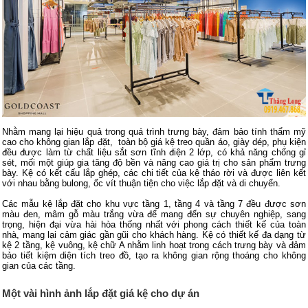
Nhằm mang lại hiệu quả trong quá trình trưng bày, đảm bảo tính thẩm mỹ
cao cho không gian lắp đặt, toàn bộ giá kệ treo quần áo, giày dép, phụ kiện
đều được làm từ chất liệu sắt sơn tĩnh điện 2 lớp, có khả năng chống gỉ
sét, mối một giúp gia tăng độ bền và nâng cao giá trị cho sản phẩm trưng
bày. Kệ có kết cấu lắp ghép, các chi tiết của kệ tháo rời và được liên kết
với nhau bằng bulong, ốc vít thuận tiện cho việc lắp đặt và di chuyển.
Các mẫu kệ lắp đặt cho khu vực tầng 1, tầng 4 và tầng 7 đều được sơn
màu đen, mâm gỗ màu trắng vừa để mang đến sự chuyên nghiệp, sang
trọng, hiện đại vừa hài hòa thống nhất với phong cách thiết kế của toàn
nhà, mang lại cảm giác gần gũi cho khách hàng. Kệ có thiết kế đa dạng từ
kệ 2 tầng, kệ vuông, kệ chữ A nhằm linh hoạt trong cách trưng bày và đảm
bảo tiết kiệm diện tích treo đồ, tạo ra không gian rộng thoáng cho không
gian của các tầng.
Một vài hình ảnh lắp đặt giá kệ cho dự án