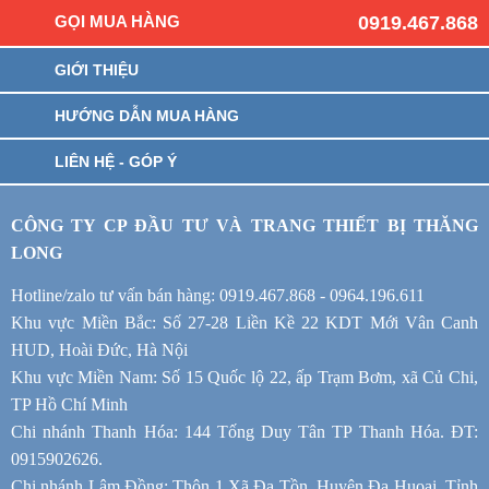
GỌI MUA HÀNG
0919.467.868
GIỚI THIỆU
HƯỚNG DẪN MUA HÀNG
LIÊN HỆ - GÓP Ý
CÔNG TY CP ĐẦU TƯ VÀ TRANG THIẾT BỊ THĂNG
LONG
Hotline/zalo tư vấn bán hàng: 0919.467.868 - 0964.196.611
Khu vực Miền Bắc: Số 27-28 Liền Kề 22 KDT Mới Vân Canh
HUD, Hoài Đức, Hà Nội
Khu vực Miền Nam: Số 15 Quốc lộ 22, ấp Trạm Bơm, xã Củ Chi,
TP Hồ Chí Minh
Chi nhánh Thanh Hóa: 144 Tống Duy Tân TP Thanh Hóa. ĐT:
0915902626.
Chi nhánh Lâm Đồng: Thôn 1 Xã Đạ Tồn, Huyện Đạ Huoai, Tỉnh