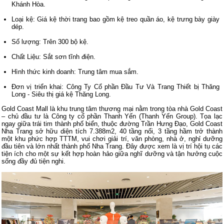
Khánh Hòa.
Loại kệ: Giá kệ thời trang bao gồm kệ treo quần áo, kệ trưng bày giày
dép.
Số lượng: Trên 300 bộ kệ.
Chất Liệu: Sắt sơn tĩnh điện.
Hình thức kinh doanh: Trung tâm mua sắm.
Đơn vị triển khai: Công Ty Cổ phần Đầu Tư Và Trang Thiết bị Thăng
Long - Siêu thị giá kệ Thăng Long.
Gold Coast Mall là khu trung tâm thương mại nằm trong tòa nhà Gold Coast
– chủ đầu tư là Công ty cổ phần Thanh Yến (Thanh Yến Group). Tọa lạc
ngay giữa trái tim thành phố biển, thuộc đường Trần Hưng Đạo, Gold Coast
Nha Trang sở hữu diện tích 7.388m2, 40 tầng nổi, 3 tầng hầm trở thành
một khu phức hợp TTTM, vui chơi giải trí, văn phòng, nhà ở, nghỉ dưỡng
đầu tiên và lớn nhất thành phố Nha Trang. Đây được xem là vị trí hội tụ các
tiện ích cho một sự kết hợp hoàn hảo giữa nghĩ dưỡng và tận hưởng cuộc
sống đầy đủ tiện nghi.