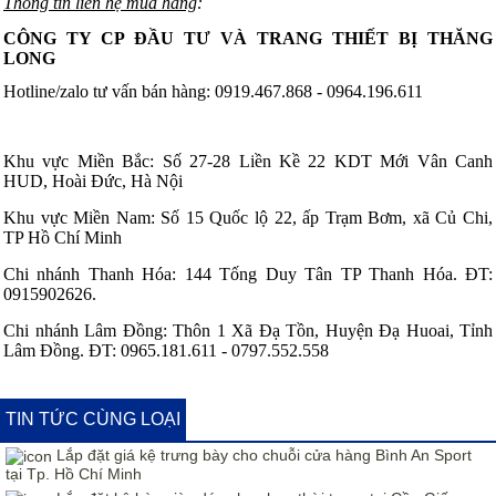
Thông tin liên hệ mua hàng
:
CÔNG TY CP ĐẦU TƯ VÀ TRANG THIẾT BỊ THĂNG
LONG
Hotline/zalo tư vấn bán hàng: 0919.467.868 - 0964.196.611
Khu vực Miền Bắc: Số 27-28 Liền Kề 22 KDT Mới Vân Canh
HUD, Hoài Đức, Hà Nội
Khu vực Miền Nam: Số 15 Quốc lộ 22, ấp Trạm Bơm, xã Củ Chi,
TP Hồ Chí Minh
Chi nhánh Thanh Hóa: 144 Tống Duy Tân TP Thanh Hóa. ĐT:
0915902626.
Chi nhánh Lâm Đồng: Thôn 1 Xã Đạ Tồn, Huyện Đạ Huoai, Tỉnh
Lâm Đồng. ĐT: 0965.181.611 - 0797.552.558
TIN TỨC CÙNG LOẠI
Lắp đặt giá kệ trưng bày cho chuỗi cửa hàng Bình An Sport
tại Tp. Hồ Chí Minh