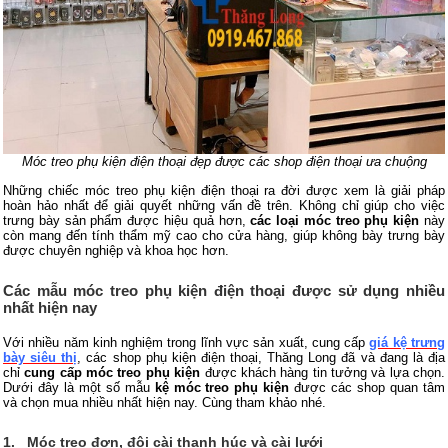
Móc treo phụ kiện điện thoại đẹp được các shop điện thoại ưa chuộng
Những chiếc móc treo phụ kiện điện thoại ra đời được xem là giải pháp
hoàn hảo nhất để giải quyết những vấn đề trên. Không chỉ giúp cho việc
trưng bày sản phẩm được hiệu quả hơn,
các loại móc treo phụ kiện
này
còn mang đến tính thẩm mỹ cao cho cửa hàng, giúp không bày trưng bày
được chuyên nghiệp và khoa học hơn.
Các mẫu móc treo phụ kiện điện thoại được sử dụng nhiều
nhất hiện nay
Với nhiều năm kinh nghiệm trong lĩnh vực sản xuất, cung cấp
giá kệ trưng
bày siêu thị
, các shop phụ kiện điện thoại, Thăng Long đã và đang là địa
chỉ
cung cấp móc treo phụ kiện
được khách hàng tin tưởng và lựa chọn.
Dưới đây là một số mẫu
kệ móc treo phụ kiện
được các shop quan tâm
và chọn mua nhiều nhất hiện nay. Cùng tham khảo nhé.
1.
Móc treo đơn, đôi cài thanh húc và cài lưới