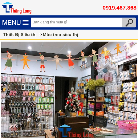
0919.467.868
Thiết Bị Siêu thị
Móc treo siêu thị