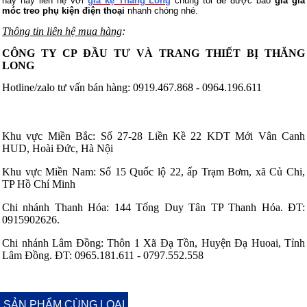
này hãy liên hệ với
giá kệ Thăng Long
chúng tôi để được báo
giá giá
móc treo phụ kiện điện thoại
nhanh chóng nhé.
Thông tin liên hệ mua hàng
:
CÔNG TY CP ĐẦU TƯ VÀ TRANG THIẾT BỊ THĂNG
LONG
Hotline/zalo tư vấn bán hàng: 0919.467.868 - 0964.196.611
Khu vực Miền Bắc: Số 27-28 Liền Kề 22 KDT Mới Vân Canh
HUD, Hoài Đức, Hà Nội
Khu vực Miền Nam: Số 15 Quốc lộ 22, ấp Trạm Bơm, xã Củ Chi,
TP Hồ Chí Minh
Chi nhánh Thanh Hóa: 144 Tống Duy Tân TP Thanh Hóa. ĐT:
0915902626.
Chi nhánh Lâm Đồng: Thôn 1 Xã Đạ Tồn, Huyện Đạ Huoai, Tỉnh
Lâm Đồng. ĐT: 0965.181.611 - 0797.552.558
SẢN PHẨM CÙNG LOẠI