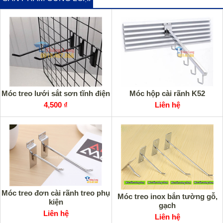
Móc treo lưới sắt sơn tĩnh điện
Móc hộp cài rãnh K52
4,500 ₫
Liên hệ
Móc treo đơn cài rãnh treo phụ
Móc treo inox bắn tường gỗ,
kiện
gạch
Liên hệ
Liên hệ