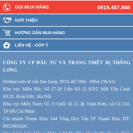
GỌI MUA HÀNG
0919.467.868
GIỚI THIỆU
HƯỚNG DẪN MUA HÀNG
LIÊN HỆ - GÓP Ý
CÔNG TY CP ĐẦU TƯ VÀ TRANG THIẾT BỊ THĂNG
LONG
Hotline/zalo tư vấn bán hàng: 0919.467.868 - 0964.196.611
Khu vực Miền Bắc: Số 27-28 Liền Kề 22 KDT Mới Vân Canh
HUD, Hoài Đức, Hà Nội
Khu vực Miền Nam: Số 15 Quốc lộ 22, ấp Trạm Bơm, xã Củ Chi,
TP Hồ Chí Minh
Chi nhánh Thanh Hóa: 144 Tống Duy Tân TP Thanh Hóa. ĐT:
0915902626.