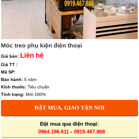
Móc treo phụ kiện điện thoại
Liên hệ
Giá bán:
Giá TT :
Mã SP:
Bảo hành:
5 năm
Kích thước:
Tiêu chuẩn
Tình trạng:
Mới 100%
ĐẶT MUA, GIAO TẬN NƠI
Đặt mua qua điện thoại:
0964.196.611
-
0919.467.868