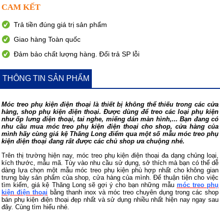
CAM KẾT
Trả tiền đúng giá trị sản phẩm
Giao hàng Toàn quốc
Đảm bảo chất lượng hàng. Đổi trả SP lỗi
THÔNG TIN SẢN PHẨM
Móc treo phụ kiện điện thoại là thiết bị không thể thiếu trong các cửa
hàng, shop phụ kiện điện thoại. Được dùng để treo các loại phụ kiện
như ốp lưng điện thoại, tai nghe, miếng dán màn hình,... Bạn đang có
nhu cầu mua móc treo phụ kiện điện thoại cho shop, cửa hàng của
mình hãy cùng giá kệ Thăng Long điểm qua một số mẫu móc treo phụ
kiện điện thoại đang rất được các chủ shop ưa chuộng nhé.
Trên thị trường hiện nay, móc treo phụ kiện điện thoại đa dạng chủng loại,
kích thước, mẫu mã. Tùy vào nhu cầu sử dụng, sở thích mà bạn có thể dễ
dàng lựa chọn một mẫu móc treo phụ kiện phù hợp nhất cho không gian
trưng bày sản phẩm của shop, cửa hàng của mình. Để thuận tiện cho việc
tìm kiếm, giá kệ Thăng Long sẽ gợi ý cho bạn những mẫu
móc treo phụ
kiện điện thoại
bằng thanh inox và móc treo chuyên dụng trong các shop
bán phụ kiện điện thoại đẹp nhất và sử dụng nhiều nhất hiện nay ngay sau
đây. Cùng tìm hiểu nhé.