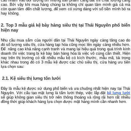
cao nhắm vào đối tượng tin những sản phẩm càng đắt thì chất lượng càng
cao. Bởi vậy khi mua hàng chúng ta không chỉ quan tâm mình giá cả mà
còn quan tâm đến chất lượng, để xem có xứng dáng với số tiền mình bỏ ra
hay không.
2. Top 3 mẫu giá kệ bày hàng siêu thị tại Thái Nguyên phổ biến
hiện nay
Nhu cầu mua sắm của người dân tại Thái Nguyên ngày càng tăng cao do
đó số lượng siêu thị, cửa hàng tạp hóa cũng mọc lên ngày càng nhiều hơn.
Để nâng cao khả năng cạnh tranh và mang lại hiệu quả trong quá trình kinh
doanh thì việc trang bị kệ bày bán hàng hóa là việc vô cùng cần thiết. Hiện
nay trên thị trường có rất nhiều mẫu kệ có kích thước, mẫu mã, tải trọng
khác nhau trong đó có 3 mẫu kệ được các chủ siêu thị, cửa hàng ưu tiên
lựa chọn sau:
2.1. Kệ siêu thị lưng tôn lưới
Đây là mẫu kệ được sử dụng phổ biến và ưa chuộng nhất hiện nay tại Thái
Nguyên. Với cấu tạo mặt lưng là tấm lưới thép, việc lắp đặt
kệ lưng lưới
sẽ giúp không gian siêu thị trở nên thông thoáng và rộng rãi hơn rất nhiều
đồng thời giúp khách hàng lựa chọn được mặt hàng mình cần nhanh hơn.