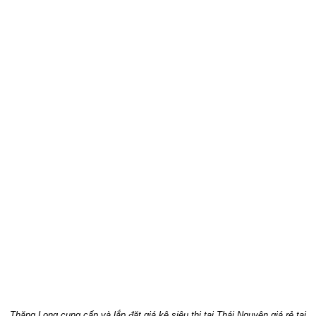
Thăng Long cung cấp và lắp đặt giá kệ siêu thị tại Thái Nguyên giá rẻ tại