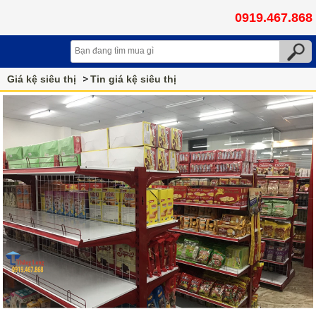
0919.467.868
Giá kệ siêu thị
Tin giá kệ siêu thị