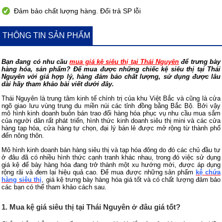
Đảm bảo chất lượng hàng. Đổi trả SP lỗi
THÔNG TIN SẢN PHẨM
Bạn đang có nhu cầu
mua giá kệ siêu thị tại Thái Nguyên
để trưng bày
hàng hóa, sản phẩm? Để mua được những chiếc kệ siêu thị tại Thái
Nguyên với giá hợp lý, hàng đảm bảo chất lượng, sử dụng được lâu
dài hãy tham khảo bài viết dưới đây.
Thái Nguyên là trung tâm kinh tế chính trị của khu Việt Bắc và cũng là cửa
ngõ giao lưu vùng trung du miền núi các tỉnh đồng bằng Bắc Bộ. Bởi vậy
mô hình kinh doanh buôn bán trao đổi hàng hóa phục vụ nhu cầu mua sắm
của người dân rất phát triển, hình thức kinh doanh siêu thị mini và các cửa
hàng tạp hóa, cửa hàng tự chọn, đại lý bán lẻ được mở rộng từ thành phố
đến nông thôn.
Mô hình kinh doanh bán hàng siêu thị và tạp hóa đông do đó các chủ đầu tư
ở đâu đã có nhiều hình thức cạnh tranh khác nhau, trong đó việc sử dụng
giá kệ để bày hàng hóa đang trở thành một xu hướng mới, được áp dụng
rộng rãi và đem lại hiệu quả cao. Để mua được những sản phẩm
kệ chứa
hàng siêu thị
, giá kệ trưng bày hàng hóa giá tốt và có chất lượng đảm bảo
các bạn có thể tham khảo cách sau.
1. Mua kệ giá siêu thị tại Thái Nguyên ở đâu giá tốt?