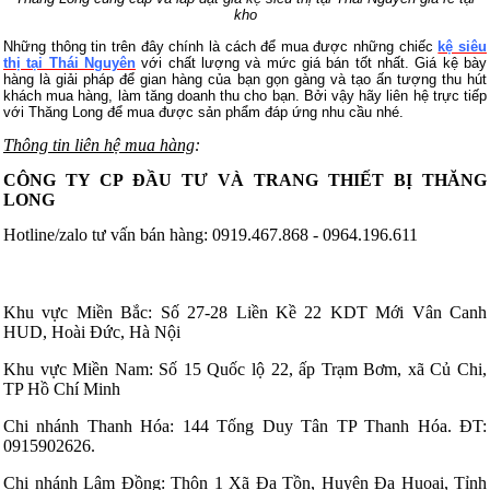
kho
Những thông tin trên đây chính là cách để mua được những chiếc
kệ siêu
thị tại Thái Nguyên
với chất lượng và mức giá bán tốt nhất. Giá kệ bày
hàng là giải pháp để gian hàng của bạn gọn gàng và tạo ấn tượng thu hút
khách mua hàng, làm tăng doanh thu cho bạn. Bởi vậy hãy liên hệ trực tiếp
với Thăng Long để mua được sản phẩm đáp ứng nhu cầu nhé.
Thông tin liên hệ mua hàng
:
CÔNG TY CP ĐẦU TƯ VÀ TRANG THIẾT BỊ THĂNG
LONG
Hotline/zalo tư vấn bán hàng: 0919.467.868 - 0964.196.611
Khu vực Miền Bắc: Số 27-28 Liền Kề 22 KDT Mới Vân Canh
HUD, Hoài Đức, Hà Nội
Khu vực Miền Nam: Số 15 Quốc lộ 22, ấp Trạm Bơm, xã Củ Chi,
TP Hồ Chí Minh
Chi nhánh Thanh Hóa: 144 Tống Duy Tân TP Thanh Hóa. ĐT:
0915902626.
Chi nhánh Lâm Đồng: Thôn 1 Xã Đạ Tồn, Huyện Đạ Huoai, Tỉnh