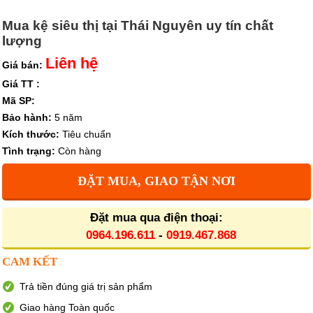
Mua kệ siêu thị tại Thái Nguyên uy tín chất
lượng
Liên hệ
Giá bán:
Giá TT :
Mã SP:
Bảo hành:
5 năm
Kích thước:
Tiêu chuẩn
Tình trạng:
Còn hàng
ĐẶT MUA, GIAO TẬN NƠI
Đặt mua qua điện thoại:
0964.196.611
-
0919.467.868
CAM KẾT
Trả tiền đúng giá trị sản phẩm
Giao hàng Toàn quốc