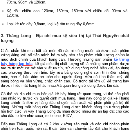
70cm, 90cm và 120cm.
Kệ đôi: chiều cao 120cm, 150cm, 180cm với chiều dài 90cm và
120cm.
Loại kệ tôn dày 0,8mm, loại kệ tôn trung dày 0,6mm.
3. Thăng Long - Địa chỉ mua kệ siêu thị tại Thái Nguyên chất
lượng
Chắc chắn khi mua bất cứ món đồ nào ai cũng muốn có được sản phẩm
xứng đáng với số tiền mình bỏ ra vậy nên sản phẩm chất lượng chính là
mục đích chính của khách hàng cần. Thường những sản phẩm
kệ trưng
bày hàng tạp hóa
, kệ giá siêu thị chất lượng sẽ là những sản phẩm được
tạo ra từ một cơ sở sản xuất uy tín, sử dụng công nghệ hiện đại, áp dụng
các phương thức tiến tiến, tẩy rửa bằng công nghệ sơn tĩnh điện chống
mòn, han rỉ, bảo đảm an toàn cho người dùng.
Vừa có tính thẩm mỹ, độ
sáng bóng và bền vững, chắc chắn cao. Có trọng tải lớn đủ để trưng bày
được nhiều mặt hàng khác nhau.Và quan trọng sử dụng được lâu dài.
Có thể nói địa chỉ mua bán giá kệ bày hàng rất quan trọng, vì thế cần phải
cân nhắc kỹ trước khi quyết định mua hàng. Hiện nay công ty giá kệ Thăng
Long chính là đơn vị hàng đầu chuyên sản xuất và phân phối giá kệ để
hàng. Những mặt hàng của Thăng Long được khách hàng tin tưởng phản
hồi tích cực, vì vậy Thăng Long đã nhận được nhiều dự án lắp đặt cho các
chủ đầu tư lớn như coca, mobifone, BIDV,...
Đến nay Thăng Long đã có 2 kho xưởng sản xuất và các chi nhánh phân
phối trên toàn quốc nên rất thuận tiện vận chuyển lắp đặt cho khách hàng