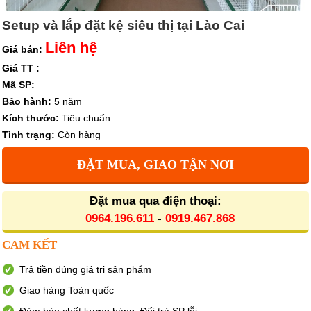
Setup và lắp đặt kệ siêu thị tại Lào Cai
Liên hệ
Giá bán:
Giá TT :
Mã SP:
Bảo hành:
5 năm
Kích thước:
Tiêu chuẩn
Tình trạng:
Còn hàng
ĐẶT MUA, GIAO TẬN NƠI
Đặt mua qua điện thoại:
0964.196.611
-
0919.467.868
CAM KẾT
Trả tiền đúng giá trị sản phẩm
Giao hàng Toàn quốc