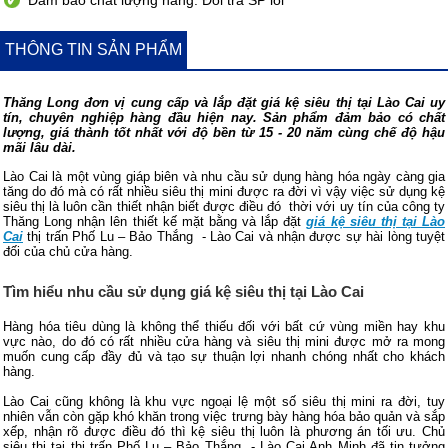
Đảm bảo chất lượng hàng. Đổi trả SP lỗi
THÔNG TIN SẢN PHẨM
Thăng Long đơn vị cung cấp và lắp đặt giá kệ siêu thị tại Lào Cai uy
tín, chuyên nghiệp hàng đầu hiện nay. Sản phẩm đảm bảo có chất
lượng, giá thành tốt nhất với độ bền từ 15 - 20 năm cùng chế độ hậu
mãi lâu dài.
Lào Cai là một vùng giáp biên và nhu cầu sử dụng hàng hóa ngày càng gia
tăng do đó mà có rất nhiều siêu thị mini được ra đời vì vậy việc sử dụng kệ
siêu thị là luôn cần thiết nhận biết được điều đó thời với uy tín của công ty
Thăng Long nhận lên thiết kế mặt bằng và lắp đặt
giá kệ siêu thị tại Lào
Cai
thị trấn Phố Lu – Bảo Thắng - Lào Cai và nhận được sự hài lòng tuyệt
đối của chủ cửa hàng.
Tìm hiểu nhu cầu sử dụng giá kệ siêu thị tại Lào Cai
Hàng hóa tiêu dùng là không thể thiếu đối với bất cứ vùng miền hay khu
vực nào, do đó có rất nhiều cửa hàng và siêu thị mini được mở ra mong
muốn cung cấp đầy đủ và tạo sự thuận lợi nhanh chóng nhất cho khách
hàng.
Lào Cai cũng không là khu vực ngoại lệ một số siêu thị mini ra đời, tuy
nhiên vẫn còn gặp khó khăn trong việc trưng bày hàng hóa bảo quản và sắp
xếp, nhận rõ được điều đó thì kệ siêu thị luôn là phương án tối ưu. Chủ
siêu thị tại thị trấn Phố Lu – Bảo Thắng - Lào Cai Anh Minh đã tin tưởng