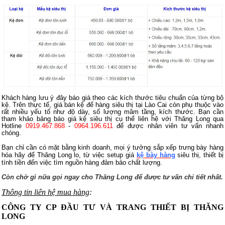
Khách hàng lưu ý đây báo giá theo các kích thước tiêu chuẩn của từng bộ
kệ. Trên thực tế, giá bán kệ để hàng siêu thị tại Lào Cai còn phụ thuộc vào
rất nhiều yếu tố như độ dày, số lượng mâm tầng, kích thước. Bạn cần
tham khảo bảng báo giá kệ siêu thị cụ thể liên hệ với Thăng Long qua
Hotline
0919.467.868
-
0964.196.611
để được nhân viên tư vấn nhanh
chóng.
Bạn chỉ cần có mặt bằng kinh doanh, mọi ý tưởng sắp xếp trưng bày hàng
hóa hãy để Thăng Long lo, từ việc setup giá
kệ bày hàng
siêu thị, t
hiết bị
tính tiền đến việc tìm nguồn hàng đảm bảo chất lượng.
Còn chờ gì nữa gọi ngay cho Thăng Long để được tư vấn chi tiết nhất.
Thông tin liên hệ mua hàng
:
CÔNG TY CP ĐẦU TƯ VÀ TRANG THIẾT BỊ THĂNG
LONG