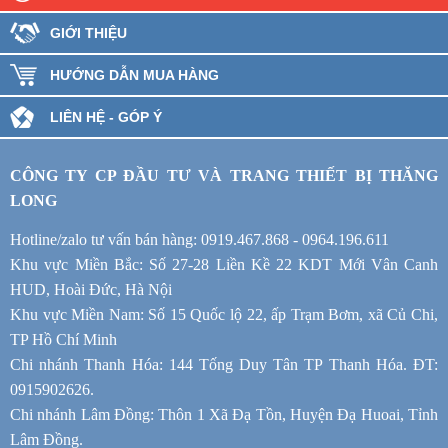
GIỚI THIỆU
HƯỚNG DẪN MUA HÀNG
LIÊN HỆ - GÓP Ý
CÔNG TY CP ĐẦU TƯ VÀ TRANG THIẾT BỊ THĂNG
LONG
Hotline/zalo tư vấn bán hàng: 0919.467.868 - 0964.196.611
Khu vực Miền Bắc: Số 27-28 Liền Kề 22 KDT Mới Vân Canh
HUD, Hoài Đức, Hà Nội
Khu vực Miền Nam: Số 15 Quốc lộ 22, ấp Trạm Bơm, xã Củ Chi,
TP Hồ Chí Minh
Chi nhánh Thanh Hóa: 144 Tống Duy Tân TP Thanh Hóa. ĐT:
0915902626.
Chi nhánh Lâm Đồng: Thôn 1 Xã Đạ Tồn, Huyện Đạ Huoai, Tỉnh
Lâm Đồng.