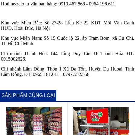
Hotline/zalo tư vấn bán hàng: 0919.467.868 - 0964.196.611
Khu vực Miền Bắc: Số 27-28 Liền Kề 22 KDT Mới Vân Canh
HUD, Hoài Đức, Hà Nội
Khu vực Miền Nam: Số 15 Quốc lộ 22, ấp Trạm Bơm, xã Củ Chi,
TP Hồ Chí Minh
Chi nhánh Thanh Hóa: 144 Tống Duy Tân TP Thanh Hóa. ĐT:
0915902626.
Chi nhánh Lâm Đồng: Thôn 1 Xã Đạ Tồn, Huyện Đạ Huoai, Tỉnh
Lâm Đồng. ĐT: 0965.181.611 - 0797.552.558
SẢN PHẨM CÙNG LOẠI