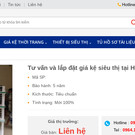
i
|
Tin tức
|
Liên hệ
Hotlin
GIÁ KỆ THỜI TRANG
THIẾT BỊ SIÊU THỊ
TỦ HỒ SƠ TÀI LIỆU
Tư vấn và lắp đặt giá kệ siêu thị tại 
Mã SP:
Bảo hành: 5 năm
Kích thước: Tiêu chuẩn
Tình trạng: Mới 100%
Giá thị trường:
Hotline :
09
Liên hệ
Tel :
0964.
Giá bán: