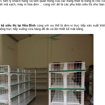
 tâm lý khách hàng và tầm quan trọng của các trang thiết bị trang bị cho cử
t mã vạch, máy in hóa đơn ... cùng với đó là các phụ kiện siêu thị như bàn 
kệ siêu thị tại Hòa Bình
cùng với ưu thế là đơn vị trực tiếp sản xuất kh
ống trực tiếp xuống cửa hàng để đo và lên thiết kế mặt bằng.