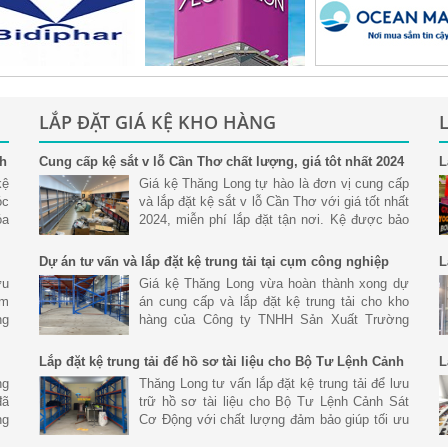
LẮP ĐẶT GIÁ KỆ KHO HÀNG
nh
Cung cấp kệ sắt v lỗ Cần Thơ chất lượng, giá tôt nhất 2024
L
S
kệ
Giá kệ Thăng Long tự hào là đơn vị cung cấp
óc
và lắp đặt kệ sắt v lỗ Cần Thơ với giá tốt nhất
óa
2024, miễn phí lắp đặt tận nơi. Kệ được bảo
nh
hành uy tín chất lượng
Dự án tư vấn và lắp đặt kệ trung tải tại cụm công nghiệp
L
Hoàng Gia, Đức Hòa Long An
ưu
Giá kệ Thăng Long vừa hoàn thành xong dự
ệm
án cung cấp và lắp đặt kệ trung tải cho kho
ng
hàng của Công ty TNHH Sản Xuất Trường
ản
Hưng tại Cụm Công Nghiệp Hoàng Gia, Đức
Hòa Long An.
Lắp đặt kệ trung tải để hồ sơ tài liệu cho Bộ Tư Lệnh Cảnh
L
Sát Cơ Động
N
ng
Thăng Long tư vấn lắp đặt kệ trung tải để lưu
đã
trữ hồ sơ tài liệu cho Bộ Tư Lệnh Cảnh Sát
ng
Cơ Động với chất lượng đảm bảo giúp tối ưu
ết
không gian và lưu trữ số lượng lơn.