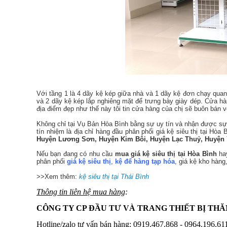
Với tầng 1 là 4 dãy kệ kép giữa nhà và 1 dãy kệ đơn chạy quan
và 2 dãy kệ kép lắp nghiêng mặt để trưng bày giày dép. Cửa hà
địa điểm đẹp như thế này tôi tin cửa hàng của chị sẽ buôn bán vô
Không chỉ tại Vụ Bản Hòa Bình bằng sự uy tín và nhận được sự
tín nhiệm là
địa chỉ hàng đầu phân phối giá kệ siêu thị tại Hòa 
Huyện Lương Sơn, Huyện Kim Bôi, Huyện Lạc Thuỷ, Huyện 
Nếu bạn đang có nhu cầu
mua giá kệ siêu thị tại Hòa Bình
hay
phân phối
giá kệ siêu thị
,
kệ để hàng tạp
hóa
, giá kệ kho hàng
>>Xem thêm:
kệ siêu thị tại Thái Bình
Thông tin liên hệ mua hàng
:
CÔNG TY CP ĐẦU TƯ VÀ TRANG THIẾT BỊ TH
Hotline/zalo tư vấn bán hàng: 0919.467.868 - 0964.196.61