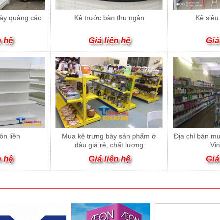
bày quảng cáo
Kệ trước bàn thu ngân
Kệ siêu 
n hệ
Giá liên hệ
Giá
tôn liền
Mua kệ trưng bày sản phẩm ở
Địa chỉ bán mua
đâu giá rẻ, chất lượng
Vin
n hệ
Giá liên hệ
Giá