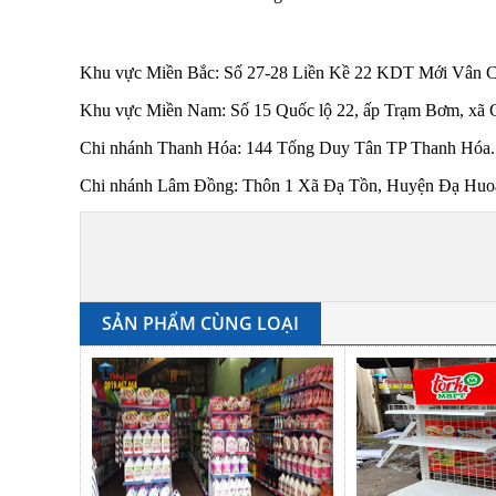
Khu vực Miền Bắc: Số 27-28 Liền Kề 22 KDT Mới Vân 
Khu vực Miền Nam: Số 15 Quốc lộ 22, ấp Trạm Bơm, xã 
Chi nhánh Thanh Hóa: 144 Tống Duy Tân TP Thanh Hóa.
Chi nhánh Lâm Đồng: Thôn 1 Xã Đạ Tồn, Huyện Đạ Huoai
SẢN PHẨM CÙNG LOẠI