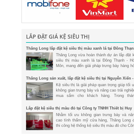
LẮP ĐẶT GIÁ KỆ SIÊU THỊ
Thăng Long lắp đặt kệ siêu thị màu xanh lá tại Đông Thạ
- Hóc Môn
Thăng Long vừa hoàn thành dự án lắp đặt 
siêu thị màu xanh lá tại Đông Thạnh - H
Môn, mang đến giải pháp trưng bày hàng h
khoa học, hiện đại và tối ưu không gian ki
doanh. Với hệ thống kệ siêu
Thăng Long sản xuất, lắp đặt kệ siêu thị tại Nguyễn Xiển -
Hà Nội
Kệ siêu thị là giải pháp quan trọng giúp tối 
không gian trưng bày và nâng cao trải nghi
mua sắm cho khách hàng. Trong thá
6/2026, Thăng Long đã hoàn thành dự án s
xuất và lắp đặt hệ thống kệ
Lắp đặt kệ siêu thị màu đỏ tại Công ty TNHH Thiết bị Huy
Phong
Nhằm tối ưu không gian trưng bày và nâ
cao tính thẩm mỹ cửa hàng, Thăng Long 
thi công hệ thống kệ siêu thị màu đỏ cho Cô
ty TNHH Thiết bị Huy Phong. Trong bài vi