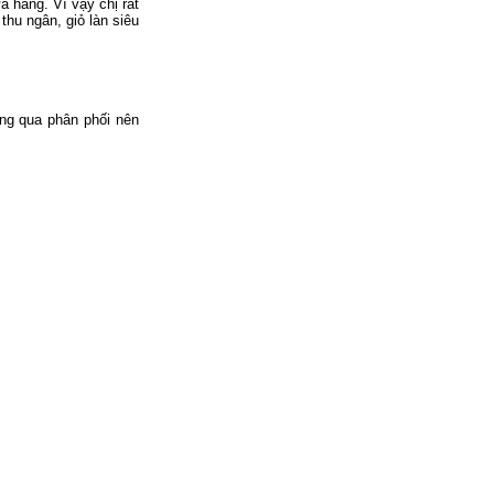
a hàng. Vì vậy chị rất
thu ngân, giỏ làn siêu
ông qua phân phối nên