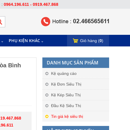
e :
0964.196.611 - 0919.467.868
PHỤ KIỆN KHÁC
Giỏ hàng (
0
)
DANH MỤC SẢN PHẨM
Hòa Bình
Kệ quảng cáo
Kệ Đơn Siêu Thị
Kệ Kép Siêu Thị
Đầu Kệ Siêu Thị
Tin giá kệ siêu thị
19.467.868
196.611