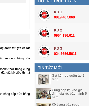
HỖ TRỢ TRỰC TUYẾN
KD 1
0919.467.868
KD 2
0964.196.611
 siêu thị giá rẻ tại
KD 3
024.6656.5611
 cầu sử dụng hàng hóa
TIN TỨC MỚI
doanh thời trang cũng
p đặt
giá kệ siêu thị tại
Giá kệ treo quần áo 2
tầng
Cung cấp kệ kho gia
đình giá rẻ, bảo hành 5
ịnh nâng cấp cửa hàng
năm
Kệ trưng bày rượu