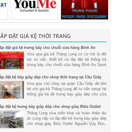
LẮP ĐẶT GIÁ KỆ THỜI TRANG
ắp đặt giá kệ trưng bày cho chuỗi cửa hàng Bình An
port tại Tp. Hồ Chí Minh
Vừa qua giá kệ Thăng Long có cơ hội là đối
tác tư vấn, thiết kế và lắp đặt hệ thống kệ
trưng bày cho chuỗi cửa hàng Bình An Sport
tại Tp. Hồ Chí Minh. Tham khảo chi tiết.
ắp đặt kệ bày giày dép cho shop thời trang tại Cầu Giấy
Vừa qua chủ shop tại quận Cầu Giấy đã liên
hệ với giá kệ Thăng Long để tư vấn setup hệ
thống giá kệ để trưng bày giày dép cho cửa
hàng để mang đến không gian cửa hàng hiện
đại và chuyên nghiệp nhất.
ắp đặt kệ trưng bày giày dép cho shop giày Bitis Outlet
guyễn Qúy Đức
Thăng Long vừa triển khai và hoàn thiện dự
án cung cấp và lắp đặt kệ trưng bày giày dép
cho shop giày Bitis Outlet Nguyễn Qúy Đức,
Thanh Xuân, Hà Nội. Tham khảo thông tin về