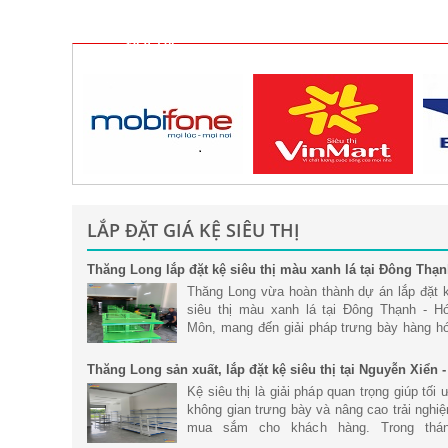
ĐỐI TÁC
LẮP ĐẶT GIÁ KỆ SIÊU THỊ
Thăng Long lắp đặt kệ siêu thị màu xanh lá tại Đông Thạ
- Hóc Môn
Thăng Long vừa hoàn thành dự án lắp đặt 
siêu thị màu xanh lá tại Đông Thạnh - H
Môn, mang đến giải pháp trưng bày hàng h
khoa học, hiện đại và tối ưu không gian ki
doanh. Với hệ thống kệ siêu
Thăng Long sản xuất, lắp đặt kệ siêu thị tại Nguyễn Xiển -
Hà Nội
Kệ siêu thị là giải pháp quan trọng giúp tối 
không gian trưng bày và nâng cao trải nghi
mua sắm cho khách hàng. Trong thá
6/2026, Thăng Long đã hoàn thành dự án s