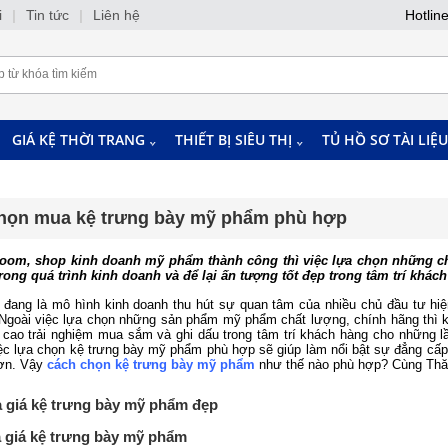
i
|
Tin tức
|
Liên hệ
Hotlin
GIÁ KỆ THỜI TRANG
THIẾT BỊ SIÊU THỊ
TỦ HỒ SƠ TÀI LIỆU
chọn mua kệ trưng bày mỹ phẩm phù hợp
om, shop kinh doanh mỹ phẩm thành công thì việc lựa chọn những ch
rong quá trình kinh doanh và để lại ấn tượng tốt đẹp trong tâm trí khác
đang là mô hình kinh doanh thu hút sự quan tâm của nhiều chủ đầu tư hiệ
Ngoài việc lựa chọn những sản phẩm mỹ phẩm chất lượng, chính hãng thì k
 cao trải nghiệm mua sắm và ghi dấu trong tâm trí khách hàng cho những lần 
iệc lựa chọn
kệ trưng bày mỹ phẩm
phù hợp sẽ giúp làm nổi bật sự đẳng cấ
hơn. Vậy
cách chọn kệ trưng bày mỹ phẩm
như thế nào phù hợp? Cùng Thăn
a giá kệ trưng bày mỹ phẩm đẹp
 giá kệ trưng bày mỹ phẩm