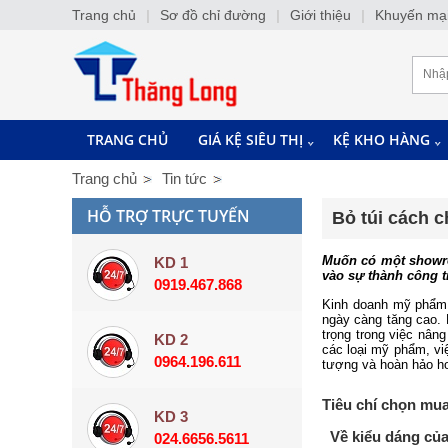
Trang chủ
|
Sơ đồ chỉ đường
|
Giới thiệu
|
Khuyến mạ
TRANG CHỦ
GIÁ KỆ SIÊU THỊ
KỆ KHO HÀNG
Trang chủ
Tin tức
HỖ TRỢ TRỰC TUYẾN
Bỏ túi cách 
Muốn có một showro
KD 1
vào sự thành công t
0919.467.868
Kinh doanh mỹ phẩm 
ngày càng tăng cao. 
trọng trong việc nâng
KD 2
các loại mỹ phẩm, v
0964.196.611
tượng và hoàn hảo 
Tiêu chí chọn mu
KD 3
Về kiểu dáng của
024.6656.5611