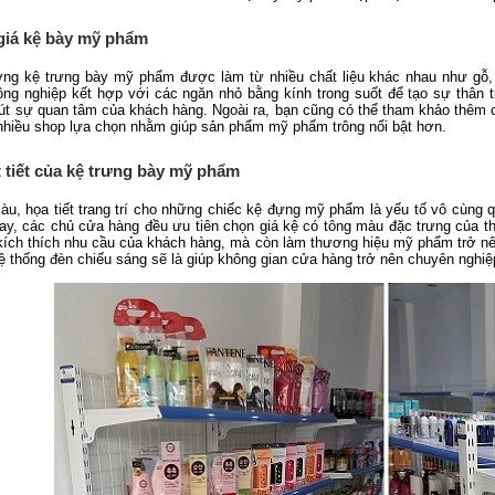
 giá kệ bày mỹ phẩm
ường kệ trưng bày mỹ phẩm được làm từ nhiều chất liệu khác nhau như gỗ, 
ông nghiệp kết hợp với các ngăn nhỏ bằng kính trong suốt để tạo sự thân t
út sự quan tâm của khách hàng. Ngoài ra, bạn cũng có thể tham khảo thêm
t nhiều shop lựa chọn nhằm giúp sản phẩm mỹ phẩm trông nổi bật hơn.
 tiết của kệ trưng bày mỹ phẩm
u, họa tiết trang trí cho những chiếc kệ đựng mỹ phẩm là yếu tố vô cùng qua
nay, các chủ cửa hàng đều ưu tiên chọn giá kệ có tông màu đặc trưng của
, kích thích nhu cầu của khách hàng, mà còn làm thương hiệu mỹ phẩm trở nê
hệ thống đèn chiếu sáng sẽ là giúp không gian cửa hàng trở nên chuyên nghi