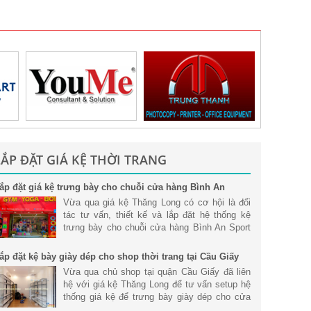
LẮP ĐẶT GIÁ KỆ THỜI TRANG
ắp đặt giá kệ trưng bày cho chuỗi cửa hàng Bình An
port tại Tp. Hồ Chí Minh
Vừa qua giá kệ Thăng Long có cơ hội là đối
tác tư vấn, thiết kế và lắp đặt hệ thống kệ
trưng bày cho chuỗi cửa hàng Bình An Sport
tại Tp. Hồ Chí Minh. Tham khảo chi tiết.
ắp đặt kệ bày giày dép cho shop thời trang tại Cầu Giấy
Vừa qua chủ shop tại quận Cầu Giấy đã liên
hệ với giá kệ Thăng Long để tư vấn setup hệ
thống giá kệ để trưng bày giày dép cho cửa
hàng để mang đến không gian cửa hàng hiện