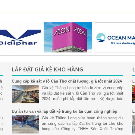
LẮP ĐẶT GIÁ KỆ KHO HÀNG
nh
Cung cấp kệ sắt v lỗ Cần Thơ chất lượng, giá tôt nhất 2024
L
S
kệ
Giá kệ Thăng Long tự hào là đơn vị cung cấp
óc
và lắp đặt kệ sắt v lỗ Cần Thơ với giá tốt nhất
óa
2024, miễn phí lắp đặt tận nơi. Kệ được bảo
nh
hành uy tín chất lượng
Dự án tư vấn và lắp đặt kệ trung tải tại cụm công nghiệp
L
Hoàng Gia, Đức Hòa Long An
ưu
Giá kệ Thăng Long vừa hoàn thành xong dự
ệm
án cung cấp và lắp đặt kệ trung tải cho kho
ng
hàng của Công ty TNHH Sản Xuất Trường
ản
Hưng tại Cụm Công Nghiệp Hoàng Gia, Đức