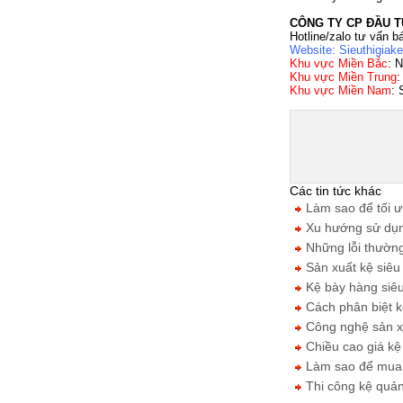
CÔNG TY CP ĐẦU T
Hotline/zalo tư vấn b
Website:
Sieuthigiak
Khu vực Miền Bắc
: 
Khu vực Miền Trung
:
Khu vực Miền Nam
:
Các tin tức khác
Làm sao để tối ưu
Xu hướng sử dụng
Những lỗi thường 
Sản xuất kệ siêu 
Kệ bày hàng siêu 
Cách phân biệt kệ
Công nghệ sản xuấ
Chiều cao giá kệ 
Làm sao để mua đ
Thi công kệ quản