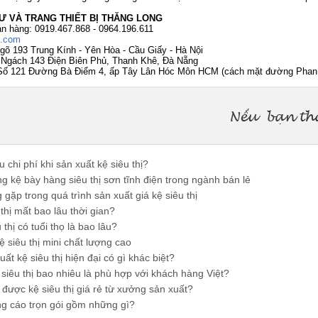
Ư VÀ TRANG THIẾT BỊ THĂNG LONG
án hàng: 0919.467.868 - 0964.196.611
e.com
Ngõ 193 Trung Kính - Yên Hòa - Cầu Giấy - Hà Nội
 Ngách 143 Điện Biên Phủ, Thanh Khê, Đà Nẵng
 Số 121 Đường Bà Điểm 4, ấp Tây Lân Hóc Môn HCM (cách mặt đường Phan 
 chi phí khi sản xuất kệ siêu thị?
 kệ bày hàng siêu thị sơn tĩnh điện trong ngành bán lẻ
gặp trong quá trình sản xuất giá kệ siêu thị
thị mất bao lâu thời gian?
thị có tuổi thọ là bao lâu?
 siêu thị mini chất lượng cao
t kệ siêu thị hiện đại có gì khác biệt?
siêu thị bao nhiêu là phù hợp với khách hàng Việt?
ược kệ siêu thị giá rẻ từ xưởng sản xuất?
g cáo trọn gói gồm những gì?