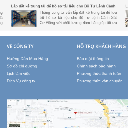
Hòa Long An.
Lắp đặt kệ trung tải để hồ sơ tài liệu cho Bộ Tư Lệnh Cảnh
L
Sát Cơ Động
N
ng
Thăng Long tư vấn lắp đặt kệ trung tải để lưu
đã
trữ hồ sơ tài liệu cho Bộ Tư Lệnh Cảnh Sát
ng
Cơ Động với chất lượng đảm bảo giúp tối ưu
ết
không gian và lưu trữ số lượng lơn.
VỀ CÔNG TY
HỖ TRỢ KHÁCH HÀNG
Hướng Dẫn Mua Hàng
Bảo mật thông tin
Sơ đồ chỉ đường
Chính sách bảo hành
Lịch làm việc
Phương thức thanh toán
Dịch Vụ công ty
Phương thức vận chuyển