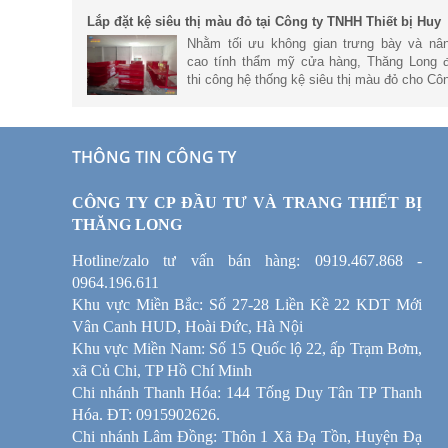
xuất và lắp đặt hệ thống kệ
Lắp đặt kệ siêu thị màu đỏ tại Công ty TNHH Thiết bị Huy
Phong
Nhằm tối ưu không gian trưng bày và nâ
cao tính thẩm mỹ cửa hàng, Thăng Long 
thi công hệ thống kệ siêu thị màu đỏ cho Cô
ty TNHH Thiết bị Huy Phong. Trong bài vi
này, cùng tìm hiểu chi tiết h
THÔNG TIN CÔNG TY
CÔNG TY CP ĐẦU TƯ VÀ TRANG THIẾT BỊ
THĂNG LONG
Hotline/zalo tư vấn bán hàng: 0919.467.868 -
0964.196.611
Khu vực Miền Bắc: Số 27-28 Liền Kề 22 KDT Mới
Vân Canh HUD, Hoài Đức, Hà Nội
Khu vực Miền Nam: Số 15 Quốc lộ 22, ấp Trạm Bơm,
xã Củ Chi, TP Hồ Chí Minh
Chi nhánh Thanh Hóa: 144 Tống Duy Tân TP Thanh
Hóa. ĐT: 0915902626.
Chi nhánh Lâm Đồng: Thôn 1 Xã Đạ Tồn, Huyện Đạ