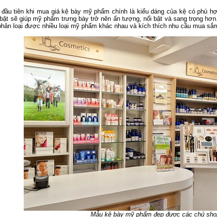
 đầu tiên khi mua giá kệ bày mỹ phẩm chính là kiểu dáng của kệ có phù h
 bật sẽ giúp mỹ phẩm trưng bày trở nên ấn tượng, nổi bật và sang trọng hơn
 phân loại được nhiều loại mỹ phẩm khác nhau và kích thích nhu cầu mua s
Mẫu kệ bày mỹ phẩm đẹp được các chủ shop