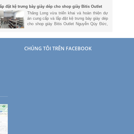
đại và chuyên nghiệp nhất.
ắp đặt kệ trưng bày giày dép cho shop giày Bitis Outlet
guyễn Qúy Đức
Thăng Long vừa triển khai và hoàn thiện dự
án cung cấp và lắp đặt kệ trưng bày giày dép
cho shop giày Bitis Outlet Nguyễn Qúy Đức,
Thanh Xuân, Hà Nội. Tham khảo thông tin về
dự án này nhé.
CHÚNG TÔI TRÊN FACEBOOK