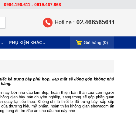
e :
0964.196.611 - 0919.467.868
PHỤ KIỆN KHÁC
Giỏ hàng (
0
)
iếc kệ trưng bày phù hợp, đẹp mắt sẽ đóng góp không nhỏ
h hàng.
n nay bởi nhu cầu làm đẹp, hoàn thiện bản thân của con người
hông gian bày bán chuyên nghiệp, sang trọng sẽ góp phần quan
quay lại tiếp theo. Không chỉ là thiết bị để trưng bày, sắp xếp
p của thương hiệu mỹ phẩm, hoàn thiện không gian showroom ấn
g Long đi tìm đáp án cho câu hỏi này nhé.