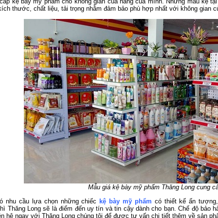
 cấp kệ bày mỹ phẩm cho không gian của hàng của mình. Những mẫu kệ tại 
kích thước, chất liệu, tải trọng nhằm đảm bảo phù hợp nhất với không gia
Mẫu giá kệ bày mỹ phẩm Thăng Long cung cấp
ó nhu cầu lựa chọn những chiếc
kệ bày mỹ phẩm
có thiết kế ấn tượng,
ì Thăng Long sẽ là điểm đến uy tín và tin cậy dành cho bạn. Chế độ bảo h
iên hệ ngay với
Thăng Long
chúng tôi để được tư vấn chi tiết thêm về sản p