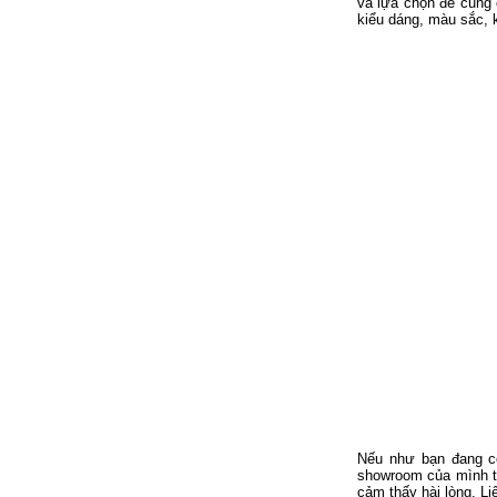
và lựa chọn để cung
kiểu dáng, màu sắc, 
Nếu như bạn đang c
showroom của mình th
cảm thấy hài lòng. L