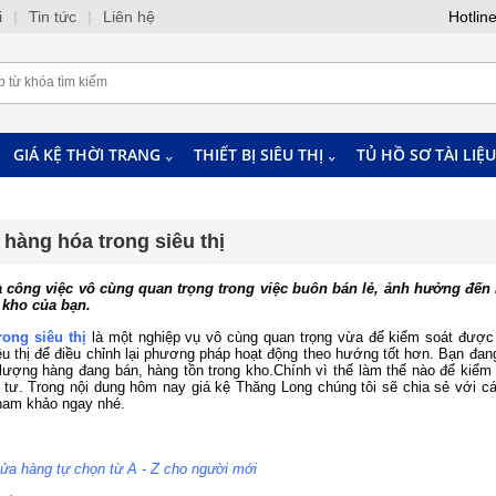
i
|
Tin tức
|
Liên hệ
Hotlin
GIÁ KỆ THỜI TRANG
THIẾT BỊ SIÊU THỊ
TỦ HỒ SƠ TÀI LIỆU
hàng hóa trong siêu thị
 công việc vô cùng quan trọng trong việc buôn bán lẻ, ảnh hưởng đến 
 kho của bạn.
ong siêu thị
là một nghiệp vụ vô cùng quan trọng vừa để kiểm soát được 
êu thị để điều chỉnh lại phương pháp hoạt động theo hướng tốt hơn. Bạn đang
lượng hàng đang bán, hàng tồn trong kho.Chính vì thế làm thế nào để kiểm 
 tư. Trong nội dung hôm nay giá kệ Thăng Long chúng tôi sẽ chia sẻ với 
ham khảo ngay nhé.
ửa hàng tự chọn từ A - Z cho người mới