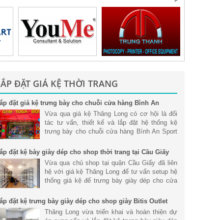
LẮP ĐẶT GIÁ KỆ THỜI TRANG
ắp đặt giá kệ trưng bày cho chuỗi cửa hàng Bình An
port tại Tp. Hồ Chí Minh
Vừa qua giá kệ Thăng Long có cơ hội là đối
tác tư vấn, thiết kế và lắp đặt hệ thống kệ
trưng bày cho chuỗi cửa hàng Bình An Sport
tại Tp. Hồ Chí Minh. Tham khảo chi tiết.
ắp đặt kệ bày giày dép cho shop thời trang tại Cầu Giấy
Vừa qua chủ shop tại quận Cầu Giấy đã liên
hệ với giá kệ Thăng Long để tư vấn setup hệ
thống giá kệ để trưng bày giày dép cho cửa
hàng để mang đến không gian cửa hàng hiện
đại và chuyên nghiệp nhất.
ắp đặt kệ trưng bày giày dép cho shop giày Bitis Outlet
guyễn Qúy Đức
Thăng Long vừa triển khai và hoàn thiện dự