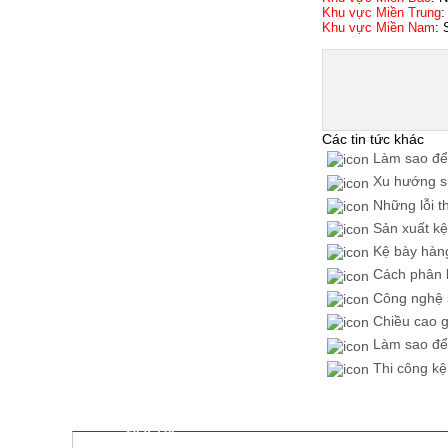
Khu vực Miền Trung
:
Khu vực Miền Nam
:
Các tin tức khác
Làm sao để t
Xu hướng sử
Những lỗi th
Sản xuất kệ 
Kệ bày hàng 
Cách phân bi
Công nghệ sả
Chiều cao gi
Làm sao để 
Thi công kệ
ĐỐI TÁC