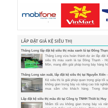
LẮP ĐẶT GIÁ KỆ SIÊU THỊ
Thăng Long lắp đặt kệ siêu thị màu xanh lá tại Đông Thạ
- Hóc Môn
Thăng Long vừa hoàn thành dự án lắp đặt 
siêu thị màu xanh lá tại Đông Thạnh - H
Môn, mang đến giải pháp trưng bày hàng h
khoa học, hiện đại và tối ưu không gian ki
doanh. Với hệ thống kệ siêu
Thăng Long sản xuất, lắp đặt kệ siêu thị tại Nguyễn Xiển -
Hà Nội
Kệ siêu thị là giải pháp quan trọng giúp tối 
không gian trưng bày và nâng cao trải nghi
mua sắm cho khách hàng. Trong thá
6/2026, Thăng Long đã hoàn thành dự án s
xuất và lắp đặt hệ thống kệ
Lắp đặt kệ siêu thị màu đỏ tại Công ty TNHH Thiết bị Huy
Phong
Nhằm tối ưu không gian trưng bày và nâ