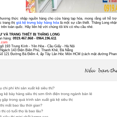
phương thức nhập nguồn hàng cho cửa hàng tạp hóa, mong rằng sẽ hỗ trợ
l
c trang thị
giá kệ trưng bày hàng hóa
à một sự cần thiết. Thăng Long nhậ
trên toàn quốc. Hãy liên hệ với chúng tôi khi có nhu cầu nhé.
Ư VÀ TRANG THIẾT BỊ THĂNG LONG
bán hàng:
0919.467.868 - 0964.196.611
e.com
õ 193 Trung Kính - Yên Hòa - Cầu Giấy - Hà Nội
 Ngách 143 Điện Biên Phủ, Thanh Khê, Đà Nẵng
ố 121 Đường Bà Điểm 4, ấp Tây Lân Hóc Môn HCM (cách mặt đường Phan 
 chi phí khi sản xuất kệ siêu thị?
 kệ bày hàng siêu thị sơn tĩnh điện trong ngành bán lẻ
gặp trong quá trình sản xuất giá kệ siêu thị
thị mất bao lâu thời gian?
thị có tuổi thọ là bao lâu?
 siêu thị mini chất lượng cao