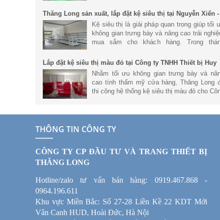
khoa học, hiện đại và tối ưu không gian ki
doanh. Với hệ thống kệ siêu
Thăng Long sản xuất, lắp đặt kệ siêu thị tại Nguyễn Xiển -
Hà Nội
Kệ siêu thị là giải pháp quan trọng giúp tối 
không gian trưng bày và nâng cao trải nghi
mua sắm cho khách hàng. Trong thá
6/2026, Thăng Long đã hoàn thành dự án s
xuất và lắp đặt hệ thống kệ
Lắp đặt kệ siêu thị màu đỏ tại Công ty TNHH Thiết bị Huy
Phong
Nhằm tối ưu không gian trưng bày và nâ
cao tính thẩm mỹ cửa hàng, Thăng Long 
thi công hệ thống kệ siêu thị màu đỏ cho Cô
ty TNHH Thiết bị Huy Phong. Trong bài vi
này, cùng tìm hiểu chi tiết h
THÔNG TIN CÔNG TY
CÔNG TY CP ĐẦU TƯ VÀ TRANG THIẾT BỊ
THĂNG LONG
Hotline/zalo tư vấn bán hàng: 0919.467.868 -
0964.196.611
Khu vực Miền Bắc: Số 27-28 Liền Kề 22 KDT Mới
Vân Canh HUD, Hoài Đức, Hà Nội