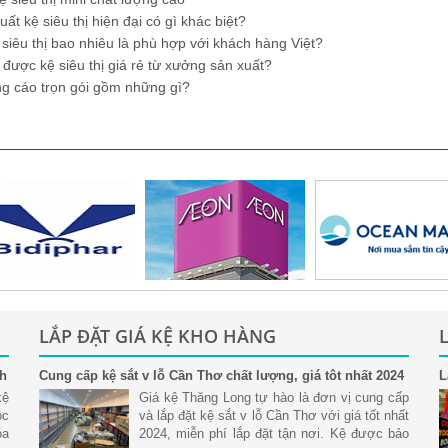
t kệ siêu thị hiện đại có gì khác biệt?
siêu thị bao nhiêu là phù hợp với khách hàng Việt?
ược kệ siêu thị giá rẻ từ xưởng sản xuất?
g cáo trọn gói gồm những gì?
LẮP ĐẶT GIÁ KỆ KHO HÀNG
nh
Cung cấp kệ sắt v lỗ Cần Thơ chất lượng, giá tôt nhất 2024
L
S
kệ
Giá kệ Thăng Long tự hào là đơn vị cung cấp
óc
và lắp đặt kệ sắt v lỗ Cần Thơ với giá tốt nhất
óa
2024, miễn phí lắp đặt tận nơi. Kệ được bảo