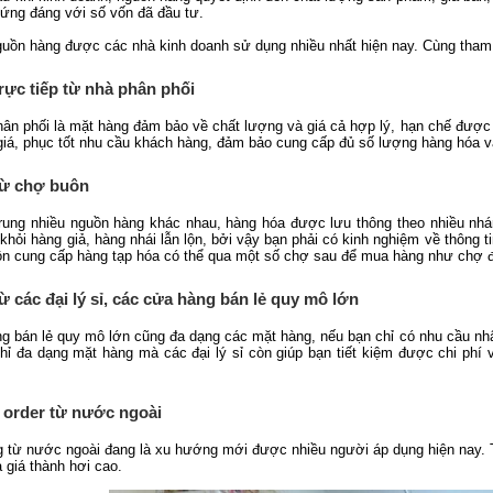
 xứng đáng với số vốn đã đầu tư.
uồn hàng được các nhà kinh doanh sử dụng nhiều nhất hiện nay. Cùng tham
ực tiếp từ nhà phân phối
ân phối là mặt hàng đảm bảo về chất lượng và giá cả hợp lý, hạn chế được r
h giá, phục tốt nhu cầu khách hàng, đảm bảo cung cấp đủ số lượng hàng hóa
từ chợ buôn
trung nhiều nguồn hàng khác nhau, hàng hóa được lưu thông theo nhiều nh
khỏi hàng giả, hàng nhái lẫn lộn, bởi vậy bạn phải có kinh nghiệm về thông 
ồn cung cấp hàng tạp hóa có thể qua một số chợ sau để mua hàng như chợ 
 các đại lý sỉ, các cửa hàng bán lẻ quy mô lớn
ng bán lẻ quy mô lớn cũng đa dạng các mặt hàng, nếu bạn chỉ có nhu cầu nhập
hỉ đa dạng mặt hàng mà các đại lý sỉ còn giúp bạn tiết kiệm được chi phí
order từ nước ngoài
 từ nước ngoài đang là xu hướng mới được nhiều người áp dụng hiện nay. Tu
 giá thành hơi cao.