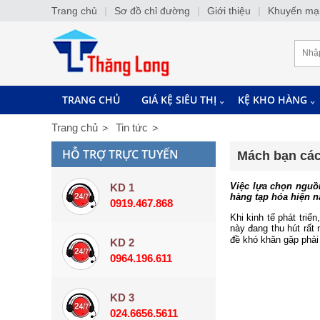
Trang chủ
|
Sơ đồ chỉ đường
|
Giới thiệu
|
Khuyến mạ
TRANG CHỦ
GIÁ KỆ SIÊU THỊ
KỆ KHO HÀNG
Trang chủ
Tin tức
HỖ TRỢ TRỰC TUYẾN
Mách bạn các
Việc lựa chọn nguồ
KD 1
hàng tạp hóa hiện n
0919.467.868
Khi kinh tế phát tri
này đang thu hút rất
đề khó khăn gặp phải 
KD 2
0964.196.611
KD 3
024.6656.5611