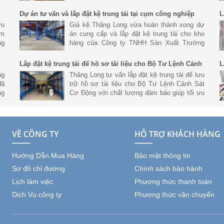
nh
hành uy tín chất lượng
Dự án tư vấn và lắp đặt kệ trung tải tại cụm công nghiệp
L
Hoàng Gia, Đức Hòa Long An
ưu
Giá kệ Thăng Long vừa hoàn thành xong dự
ệm
án cung cấp và lắp đặt kệ trung tải cho kho
ng
hàng của Công ty TNHH Sản Xuất Trường
ản
Hưng tại Cụm Công Nghiệp Hoàng Gia, Đức
Hòa Long An.
Lắp đặt kệ trung tải để hồ sơ tài liệu cho Bộ Tư Lệnh Cảnh
L
Sát Cơ Động
N
ng
Thăng Long tư vấn lắp đặt kệ trung tải để lưu
đã
trữ hồ sơ tài liệu cho Bộ Tư Lệnh Cảnh Sát
ng
Cơ Động với chất lượng đảm bảo giúp tối ưu
ết
không gian và lưu trữ số lượng lơn.
VỀ CÔNG TY
HỖ TRỢ KHÁCH HÀNG
Hướng Dẫn Mua Hàng
Bảo mật thông tin
Sơ đồ chỉ đường
Chính sách bảo hành
Lịch làm việc
Phương thức thanh toán
Dịch Vụ công ty
Phương thức vận chuyển