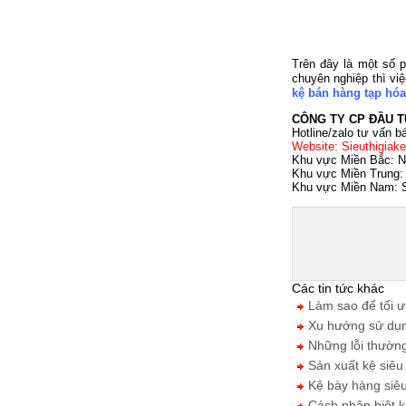
Trên đây là một số 
chuyên nghiệp thì việ
kệ bán hàng tạp hóa
CÔNG TY CP ĐẦU T
Hotline/zalo tư vấn 
Website: Sieuthigiak
Khu vực Miền Bắc: Ng
Khu vực Miền Trung:
Khu vực Miền Nam: S
Các tin tức khác
Làm sao để tối ưu
Xu hướng sử dụng
Những lỗi thường 
Sản xuất kệ siêu 
Kệ bày hàng siêu 
Cách phân biệt kệ