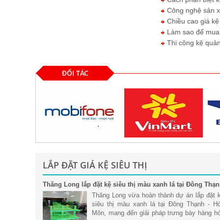
Công nghệ sản xuấ
Chiều cao giá kệ 
Làm sao để mua đ
Thi công kệ quản
ĐỐI TÁC
LẮP ĐẶT GIÁ KỆ SIÊU THỊ
Thăng Long lắp đặt kệ siêu thị màu xanh lá tại Đông Thạ
- Hóc Môn
Thăng Long vừa hoàn thành dự án lắp đặt 
siêu thị màu xanh lá tại Đông Thạnh - H
Môn, mang đến giải pháp trưng bày hàng h