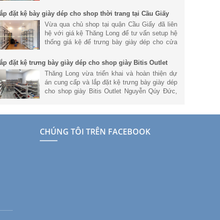
tại Tp. Hồ Chí Minh. Tham khảo chi tiết.
ắp đặt kệ bày giày dép cho shop thời trang tại Cầu Giấy
Vừa qua chủ shop tại quận Cầu Giấy đã liên
hệ với giá kệ Thăng Long để tư vấn setup hệ
thống giá kệ để trưng bày giày dép cho cửa
hàng để mang đến không gian cửa hàng hiện
đại và chuyên nghiệp nhất.
ắp đặt kệ trưng bày giày dép cho shop giày Bitis Outlet
guyễn Qúy Đức
Thăng Long vừa triển khai và hoàn thiện dự
án cung cấp và lắp đặt kệ trưng bày giày dép
cho shop giày Bitis Outlet Nguyễn Qúy Đức,
Thanh Xuân, Hà Nội. Tham khảo thông tin về
dự án này nhé.
CHÚNG TÔI TRÊN FACEBOOK