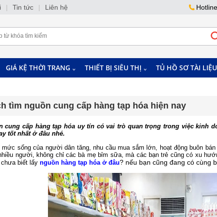
i
|
Tin tức
|
Liên hệ
Hotlin
GIÁ KỆ THỜI TRANG
THIẾT BỊ SIÊU THỊ
TỦ HỒ SƠ TÀI LIỆU
h tìm nguồn cung cấp hàng tạp hóa hiện nay
n cung cấp hàng tạp hóa uy tín có vai trò quan trọng trong việc kin
ay tốt nhất ở đâu nhé.
ển, mức sống của người dân tăng, nhu cầu mua sắm lớn, hoạt động buôn bán 
 nhiều người, không chỉ các bà mẹ bỉm sữa, mà các bạn trẻ cũng có xu hướ
? nếu bạn cũng đang có cùng b
chưa biết lấy
nguồn hàng tạp hóa ở đâu