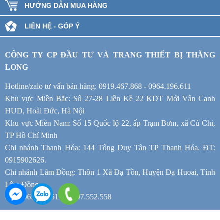
HƯỚNG DẪN MUA HÀNG
LIÊN HỆ - GÓP Ý
CÔNG TY CP ĐẦU TƯ VÀ TRANG THIẾT BỊ THĂNG
LONG
Hotline/zalo tư vấn bán hàng: 0919.467.868 - 0964.196.611
Khu vực Miền Bắc: Số 27-28 Liền Kề 22 KDT Mới Vân Canh
HUD, Hoài Đức, Hà Nội
Khu vực Miền Nam: Số 15 Quốc lộ 22, ấp Trạm Bơm, xã Củ Chi,
TP Hồ Chí Minh
Chi nhánh Thanh Hóa: 144 Tống Duy Tân TP Thanh Hóa. ĐT:
0915902626.
Chi nhánh Lâm Đồng: Thôn 1 Xã Đạ Tồn, Huyện Đạ Huoai, Tỉnh
Lâm Đồng.
ĐT: 0965.181.611 - 0797.552.558