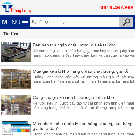
0919.467.868
Tin tức
Bán bàn thu ngân chất lượng, giá rẻ tại kho
Khi vào trong siêu thị, cửa hàng tạp hóa hay bất cứ quầy bán
hàng nào chúng ta đều thấy chiếc bàn kê gần cửa ra vào và
đó chính là quầy thu ngân.
Mua giá kệ sắt kho hàng ở đâu chất lượng, giá tốt
Thăng Long cung cấp đầy đủ những mẫu giá kệ sắt kho
hàng, cam kết đảm bảo chất lượng, có độ bền cao tải trọng tốt
đáp ứng yêu cầu lưu trữ hàng hóa nhà kho.
Cung cấp giá kệ siêu thị lưới giá tốt tại kho
Kệ lưới siêu thị được cấu tạo từ sắt phun sơn tĩnh điện màu
sắc sang trọng, thiết kế tinh tế có thể tối ưng trong việc trưng
bày hàng hóa hiện nay.
Mua phần mềm quản lý bán hàng siêu thị, cửa hàng
giá tốt ở đâu?
Trong kinh doanh bài toán quản lý bán hàng luôn là bài toán