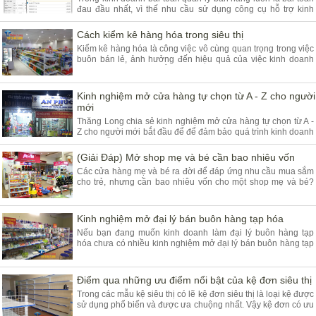
đau đầu nhất, vì thế nhu cầu sử dụng công cụ hỗ trợ kinh
doanh đơn giản và hiệu quả tiết kiệm thời gian là một nhu cầu
chính đáng và cần thi
Cách kiểm kê hàng hóa trong siêu thị
Kiểm kê hàng hóa là công việc vô cùng quan trọng trong việc
buôn bán lẻ, ảnh hưởng đến hiệu quả của việc kinh doanh
của bạn do đó phải nắm rõ số lượng hàng hóa tồn kho của
bạn.
Kinh nghiệm mở cửa hàng tự chọn từ A - Z cho người
mới
Thăng Long chia sẻ kinh nghiệm mở cửa hàng tự chọn từ A -
Z cho người mới bắt đầu để để đảm bảo quá trình kinh doanh
được diễn ra thuận lợi.
(Giải Đáp) Mở shop mẹ và bé cần bao nhiêu vốn
Các cửa hàng mẹ và bé ra đời để đáp ứng nhu cầu mua sắm
cho trẻ, nhưng cần bao nhiêu vốn cho một shop mẹ và bé?
Hãy đi tìm câu trả lời dưới đây nhé.
Kinh nghiệm mở đại lý bán buôn hàng tạp hóa
Nếu bạn đang muốn kinh doanh làm đại lý buôn hàng tạp
hóa chưa có nhiều kinh nghiệm mở đại lý bán buôn hàng tạp
hóa hãy cùng giá kệ Thăng Long tìm hiểu một vài thông tin
sau đây.
Điểm qua những ưu điểm nổi bật của kệ đơn siêu thị
Trong các mẫu kệ siêu thị có lẽ kệ đơn siêu thị là loại kệ được
sử dụng phổ biến và được ưa chuộng nhất. Vậy kệ đơn có ưu
điểm gì nổi bật? Cùng tìm hiểu nhé.