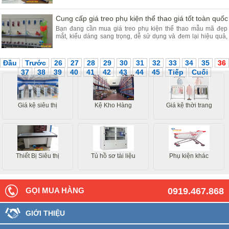
Cung cấp giá treo phụ kiện thể thao giá tốt toàn quốc
Bạn đang cần mua giá treo phụ kiện thể thao mẫu mã đẹp
mắt, kiểu dáng sang trọng, dễ sử dụng và đem lại hiệu quả,
hãy đến với giá kệ Thăng Long.
Đầu
Trước
26
27
28
29
30
31
32
33
34
35
36
37
38
39
40
41
42
43
44
45
Tiếp
Cuối
Giá kệ siêu thị
Kệ Kho Hàng
Giá kệ thời trang
Thiết Bị Siêu thị
Tủ hồ sơ tài liệu
Phụ kiện khác
GỌI MUA HÀNG
0919.467.868
GIỚI THIỆU