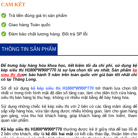
CAM KẾT
Trả tiền đúng giá trị sản phẩm
Giao hàng Toàn quốc
Đảm bảo chất lượng hàng. Đổi trả SP lỗi
THÔNG TIN SẢN PHẨM
Để trưng bày hàng hóa khoa học, tiết kiệm tối đa chi phí, sử dụng kệ
kép siêu thị H1800*W900*770 là sự lựa chọn tối ưu nhất. Sản phẩm
ke
sieu thi đư
ợc bảo hành 5 năm trên toàn quốc với giá bán tốt nhất chỉ
có tại Thăng Long.
Sở dĩ sử dụng
kệ kép siêu thị H1800*W900*770
trở thành lựa chọn tốt
nhất vì trong tình hình mật độ dân số tăng cao, làm cho diện tích cửa hàng,
siêu thị bán hàng bị thu hẹp, không có nhiều mặt bằng để bày hàng hóa.
Sử dụng những chiếc kệ kép siêu thị với 2 bên có các tầng mâm dùng để
sắp xếp hàng hóa, vừa tận dụng được nhiều không gian, làm cho gian hàng
gọn gàng, vừa thu hút khách hàng, giúp khách hàng dế tìm kiếm, tham
quan sản phẩm.
Kệ kép siêu thị H1800*W900*770
thường được kê ở giữa nhà để tạo lối đi
2 bên cho khách, đây là
kệ đôi hai mặt
có kết cấu tháo lắp, thuận tiện cho