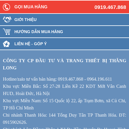
GỌI MUA HÀNG
0919.467.868
GIỚI THIỆU
HƯỚNG DẪN MUA HÀNG
LIÊN HỆ - GÓP Ý
CÔNG TY CP ĐẦU TƯ VÀ TRANG THIẾT BỊ THĂNG
LONG
Hotline/zalo tư vấn bán hàng: 0919.467.868 - 0964.196.611
Khu vực Miền Bắc: Số 27-28 Liền Kề 22 KDT Mới Vân Canh
HUD, Hoài Đức, Hà Nội
Khu vực Miền Nam: Số 15 Quốc lộ 22, ấp Trạm Bơm, xã Củ Chi,
TP Hồ Chí Minh
Chi nhánh Thanh Hóa: 144 Tống Duy Tân TP Thanh Hóa. ĐT:
0915902626.