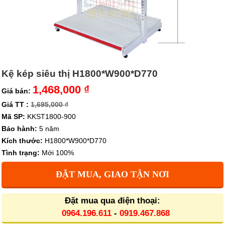
Kệ kép siêu thị H1800*W900*D770
1,468,000 ₫
Giá bán:
Giá TT :
1,695,000 ₫
Mã SP:
KKST1800-900
Bảo hành:
5 năm
Kích thước:
H1800*W900*D770
Tình trạng:
Mới 100%
ĐẶT MUA, GIAO TẬN NƠI
Đặt mua qua điện thoại:
0964.196.611
-
0919.467.868