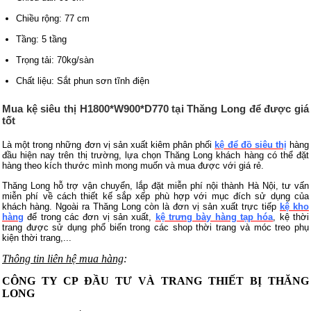
Chiều rộng: 77 cm
Tầng: 5 tầng
Trọng tải: 70kg/sàn
Chất liệu: Sắt phun sơn tĩnh điện
Mua kệ siêu thị H1800*W900*D770 tại Thăng Long để được giá
tốt
Là một trong những đơn vị sản xuất kiêm phân phối
kệ để đồ siêu thị
hàng
đầu hiện nay trên thị trường, lựa chọn Thăng Long khách hàng có thể đặt
hàng theo kích thước mình mong muốn và mua được với giá rẻ.
Thăng Long hỗ trợ vận chuyển, lắp đặt miễn phí nội thành Hà Nội, tư vấn
miễn phí về cách thiết kế sắp xếp phù hợp với mục đích sử dụng của
khách hàng. Ngoài ra Thăng Long còn là đơn vị sản xuất trực tiếp
kệ kho
hàng
để trong các đơn vị sản xuất,
kệ trưng bày hàng tạp hóa
,
kệ thời
trang được sử dụng phổ biến trong các shop thời trang và móc treo phụ
kiện thời trang,...
Thông tin liên hệ mua hàng
:
CÔNG TY CP ĐẦU TƯ VÀ TRANG THIẾT BỊ THĂNG
LONG