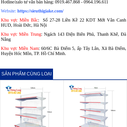
Hotline/zalo tư vấn bán hàng: 0919.467.868 - 0964.196.611
Website:
https://sieuthigiake.com/
Khu vực Miền Bắc
:
Số 27-28 Liền Kề 22 KDT Mới Vân Canh
HUD, Hoài Đức, Hà Nội
Khu vực Miền Trung
: Ngách 143 Điện Biên Phủ, Thanh Khê, Đà
Nẵng
Khu vực Miền Nam
:
60/6C Bà Điểm 5, ấp Tây Lân, Xã Bà Điểm,
Huyện Hóc Môn, TP. Hồ Chí Minh.
SẢN PHẨM CÙNG LOẠI