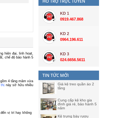
HỖ TRỢ TRỰC TUYẾN
KD 1
0919.467.868
KD 2
0964.196.611
 hiện đại, linh hoạt,
KD 3
hất, chế độ bảo hành 5
024.6656.5611
TIN TỨC MỚI
bên gồm 4 tầng mâm vừa
Giá kệ treo quần áo 2
 thị
này sở hữu nhiều
tầng
Cung cấp kệ kho gia
đình giá rẻ, bảo hành 5
năm
 đến vị trí hay không
Kệ trưng bày rượu