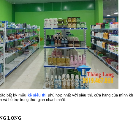
ặc bất kỳ
mẫu
kệ siêu thị
p
hù hợp nhất với siêu thị, cửa hàng của mình kh
 và hỗ trợ trong thời gian nhanh nhất.
ĂNG LONG
1