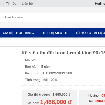
i
|
Tin tức
|
Liên hệ
Hotlin
GIÁ KỆ THỜI TRANG
THIẾT BỊ SIÊU THỊ
TỦ HỒ SƠ TÀI LIỆU
Kệ siêu thị đôi lưng lưới 4 tầng 90x
Mã SP:
Bảo hành: 5 năm
Kích thước: H1500*W900*D900
Tình trạng: Mới 100%
Giá thị trường:
1,685,000 đ
Hotline :
09
1,488,000 đ
Tel :
0964.
Giá bán: