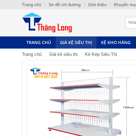
Trang chủ
|
Sơ đồ chỉ đường
|
Giới thiệu
|
Khuyến mạ
TRANG CHỦ
GIÁ KỆ SIÊU THỊ
KỆ KHO HÀNG
Trang chủ
Giá kệ siêu thị
Kệ Kép Siêu Thị