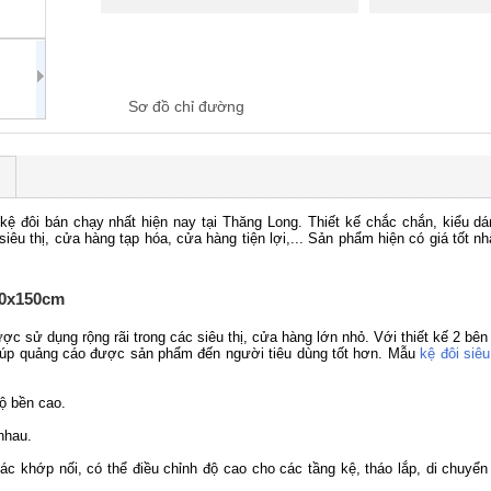
Sơ đồ chỉ đường
ệ đôi bán chạy nhất hiện nay tại Thăng Long. Thiết kế chắc chắn, kiểu dáng
iêu thị, cửa hàng tạp hóa, cửa hàng tiện lợi,... Sản phẩm hiện có giá tốt n
 90x150cm
ược sử dụng rộng rãi trong các siêu thị, cửa hàng lớn nhỏ. Với thiết kế 2 
 giúp quảng cáo được sản phẩm đến người tiêu dùng tốt hơn. Mẫu
kệ đôi siêu
ộ bền cao.
nhau.
các khớp nối, có thể điều chỉnh độ cao cho các tầng kệ, tháo lắp, di chuyển