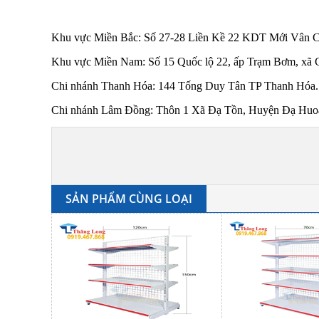
Khu vực Miền Bắc: Số 27-28 Liền Kề 22 KDT Mới Vân 
Khu vực Miền Nam: Số 15 Quốc lộ 22, ấp Trạm Bơm, xã 
Chi nhánh Thanh Hóa: 144 Tống Duy Tân TP Thanh Hóa.
Chi nhánh Lâm Đồng: Thôn 1 Xã Đạ Tồn, Huyện Đạ Huoai
SẢN PHẨM CÙNG LOẠI