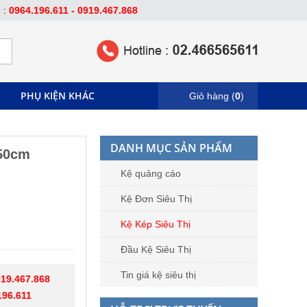
e :
0964.196.611 - 0919.467.868
PHỤ KIỆN KHÁC
Giỏ hàng (
0
)
DANH MỤC SẢN PHẨM
150cm
Kệ quảng cáo
Kệ Đơn Siêu Thị
Kệ Kép Siêu Thị
Đầu Kệ Siêu Thị
Tin giá kệ siêu thị
19.467.868
196.611