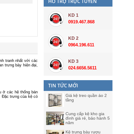
HỖ TRỢ TRỰC TUYẾN
KD 1
0919.467.868
KD 2
0964.196.611
nh tranh nhất với các
KD 3
n trưng bày hiện đại,
024.6656.5611
TIN TỨC MỚI
ều ở các hệ thống bán
Giá kệ treo quần áo 2
. Đặc trưng của kệ có
tầng
Cung cấp kệ kho gia
đình giá rẻ, bảo hành 5
năm
Kệ trưng bày rượu