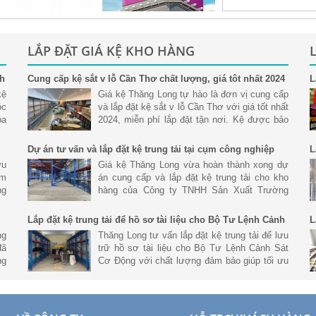
LẮP ĐẶT GIÁ KỆ KHO HÀNG
nh
Cung cấp kệ sắt v lỗ Cần Thơ chất lượng, giá tôt nhất 2024
L
S
kệ
Giá kệ Thăng Long tự hào là đơn vị cung cấp
óc
và lắp đặt kệ sắt v lỗ Cần Thơ với giá tốt nhất
óa
2024, miễn phí lắp đặt tận nơi. Kệ được bảo
nh
hành uy tín chất lượng
Dự án tư vấn và lắp đặt kệ trung tải tại cụm công nghiệp
L
Hoàng Gia, Đức Hòa Long An
ưu
Giá kệ Thăng Long vừa hoàn thành xong dự
ệm
án cung cấp và lắp đặt kệ trung tải cho kho
ng
hàng của Công ty TNHH Sản Xuất Trường
ản
Hưng tại Cụm Công Nghiệp Hoàng Gia, Đức
Hòa Long An.
Lắp đặt kệ trung tải để hồ sơ tài liệu cho Bộ Tư Lệnh Cảnh
L
Sát Cơ Động
N
ng
Thăng Long tư vấn lắp đặt kệ trung tải để lưu
đã
trữ hồ sơ tài liệu cho Bộ Tư Lệnh Cảnh Sát
ng
Cơ Động với chất lượng đảm bảo giúp tối ưu
ết
không gian và lưu trữ số lượng lơn.