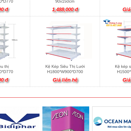
0*D770
90x150cm
00 đ
1,488,000 đ
Giá
u thị
Kệ Kép Siêu Thị Lưới
Kệ kép s
0*D770
H1800*W900*D700
H1500
00 đ
Giá liên hệ
Giá