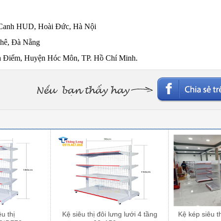
Canh HUD, Hoài Đức, Hà Nội
Khê, Đà Nẵng
à Điểm, Huyện Hóc Môn, TP. Hồ Chí Minh.
u thị
Kệ siêu thị đôi lưng lưới 4 tầng
Kệ kép siêu th