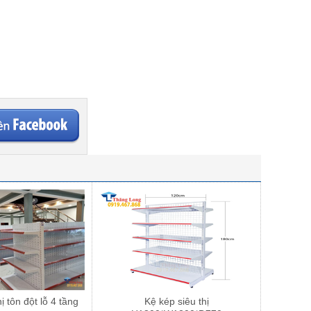
ị tôn đột lỗ 4 tầng
Kệ kép siêu thị