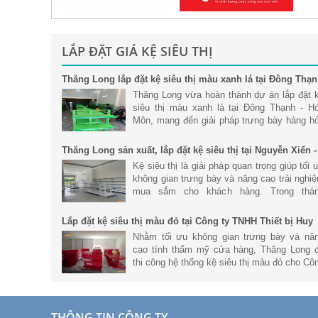
LẮP ĐẶT GIÁ KỆ SIÊU THỊ
Thăng Long lắp đặt kệ siêu thị màu xanh lá tại Đông Thạ
- Hóc Môn
Thăng Long vừa hoàn thành dự án lắp đặt 
siêu thị màu xanh lá tại Đông Thạnh - H
Môn, mang đến giải pháp trưng bày hàng h
khoa học, hiện đại và tối ưu không gian ki
doanh. Với hệ thống kệ siêu
Thăng Long sản xuất, lắp đặt kệ siêu thị tại Nguyễn Xiển -
Hà Nội
Kệ siêu thị là giải pháp quan trọng giúp tối 
không gian trưng bày và nâng cao trải nghi
mua sắm cho khách hàng. Trong thá
6/2026, Thăng Long đã hoàn thành dự án s
xuất và lắp đặt hệ thống kệ
Lắp đặt kệ siêu thị màu đỏ tại Công ty TNHH Thiết bị Huy
Phong
Nhằm tối ưu không gian trưng bày và nâ
cao tính thẩm mỹ cửa hàng, Thăng Long 
thi công hệ thống kệ siêu thị màu đỏ cho Cô
ty TNHH Thiết bị Huy Phong. Trong bài vi
này, cùng tìm hiểu chi tiết h
THÔNG TIN CÔNG TY