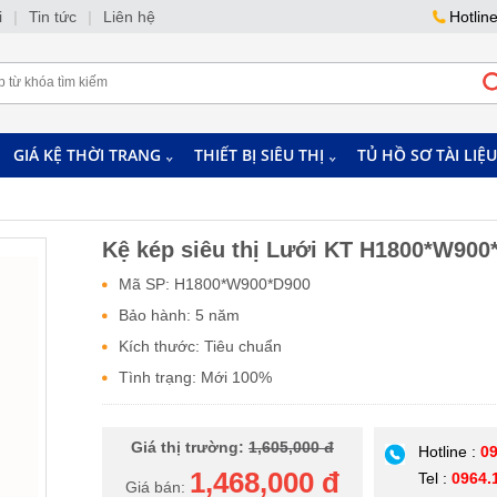
i
|
Tin tức
|
Liên hệ
Hotlin
GIÁ KỆ THỜI TRANG
THIẾT BỊ SIÊU THỊ
TỦ HỒ SƠ TÀI LIỆU
Kệ kép siêu thị Lưới KT H1800*W900
Mã SP: H1800*W900*D900
Bảo hành: 5 năm
Kích thước: Tiêu chuẩn
Tình trạng: Mới 100%
Giá thị trường:
1,605,000 đ
Hotline :
09
1,468,000 đ
Tel :
0964.
Giá bán: