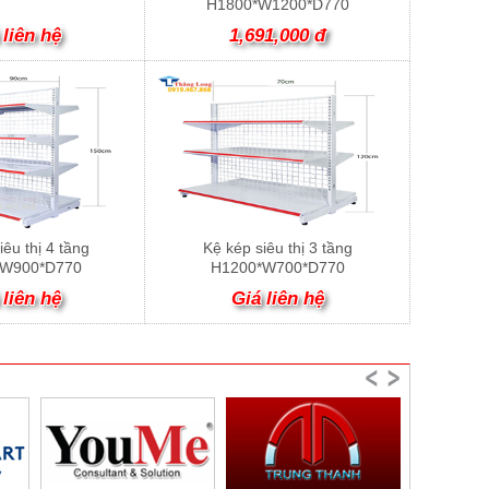
H1800*W1200*D770
 liên hệ
1,691,000 đ
iêu thị 4 tầng
Kệ kép siêu thị 3 tầng
*W900*D770
H1200*W700*D770
 liên hệ
Giá liên hệ