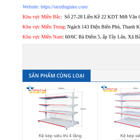
Website:
https://sieuthigiake.com/
Khu vực Miền Bắc
:
Số 27-28 Liền Kề 22 KDT Mới Vân 
Khu vực Miền Trung
: Ngách 143 Điện Biên Phủ, Thanh 
Khu vực Miền Nam
:
60/6C Bà Điểm 5, ấp Tây Lân, Xã B
SẢN PHẨM CÙNG LOẠI
Kệ kép siêu thị 4 tầng
Kệ kép siê