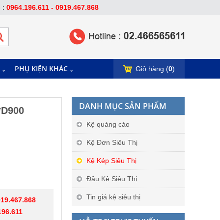
e :
0964.196.611 - 0919.467.868
PHỤ KIỆN KHÁC
Giỏ hàng (
0
)
DANH MỤC SẢN PHẨM
*D900
Kệ quảng cáo
Kệ Đơn Siêu Thị
Kệ Kép Siêu Thị
Đầu Kệ Siêu Thị
Tin giá kệ siêu thị
19.467.868
196.611