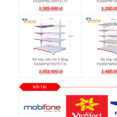
H1500*W1200*D770
H1800*W70
1,385,000 đ
1,282,0
Kệ kép siêu thị 4 tầng
Kệ kép siê
H1500*W700*D770
H1800*W90
1,051,000 đ
1,468,0
ĐỐI TÁC