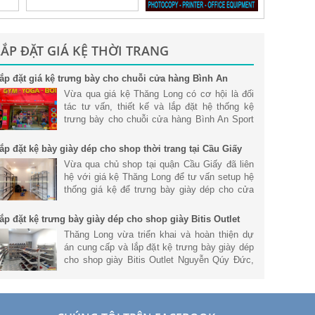
LẮP ĐẶT GIÁ KỆ THỜI TRANG
ắp đặt giá kệ trưng bày cho chuỗi cửa hàng Bình An
port tại Tp. Hồ Chí Minh
Vừa qua giá kệ Thăng Long có cơ hội là đối
tác tư vấn, thiết kế và lắp đặt hệ thống kệ
trưng bày cho chuỗi cửa hàng Bình An Sport
tại Tp. Hồ Chí Minh. Tham khảo chi tiết.
ắp đặt kệ bày giày dép cho shop thời trang tại Cầu Giấy
Vừa qua chủ shop tại quận Cầu Giấy đã liên
hệ với giá kệ Thăng Long để tư vấn setup hệ
thống giá kệ để trưng bày giày dép cho cửa
hàng để mang đến không gian cửa hàng hiện
đại và chuyên nghiệp nhất.
ắp đặt kệ trưng bày giày dép cho shop giày Bitis Outlet
guyễn Qúy Đức
Thăng Long vừa triển khai và hoàn thiện dự
án cung cấp và lắp đặt kệ trưng bày giày dép
cho shop giày Bitis Outlet Nguyễn Qúy Đức,
Thanh Xuân, Hà Nội. Tham khảo thông tin về
dự án này nhé.