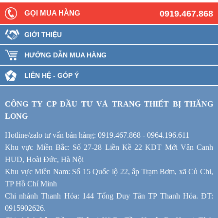
GỌI MUA HÀNG
0919.467.868
GIỚI THIỆU
HƯỚNG DẪN MUA HÀNG
LIÊN HỆ - GÓP Ý
CÔNG TY CP ĐẦU TƯ VÀ TRANG THIẾT BỊ THĂNG
LONG
Hotline/zalo tư vấn bán hàng: 0919.467.868 - 0964.196.611
Khu vực Miền Bắc: Số 27-28 Liền Kề 22 KDT Mới Vân Canh
HUD, Hoài Đức, Hà Nội
Khu vực Miền Nam: Số 15 Quốc lộ 22, ấp Trạm Bơm, xã Củ Chi,
TP Hồ Chí Minh
Chi nhánh Thanh Hóa: 144 Tống Duy Tân TP Thanh Hóa. ĐT:
0915902626.