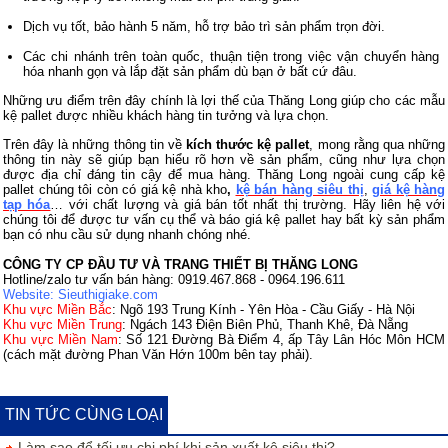
Dịch vụ tốt, bảo hành 5 năm, hỗ trợ bảo trì sản phẩm trọn đời.
Các chi nhánh trên toàn quốc, thuận tiện trong việc vận chuyển hàng
hóa nhanh gọn và lắp đặt sản phẩm dù bạn ở bất cứ đâu.
Những ưu điểm trên đây chính là lợi thế của Thăng Long giúp cho các mẫu
kệ pallet được nhiều khách hàng tin tưởng và lựa chọn.
Trên đây là những thông tin về
kích thước kệ pallet
, mong rằng qua những
thông tin này sẽ giúp bạn hiểu rõ hơn về sản phẩm, cũng như lựa chọn
được địa chỉ đáng tin cậy để mua hàng. Thăng Long ngoài cung cấp kệ
pallet chúng tôi còn có giá kệ nhà kho
,
kệ bán hàng siêu thị
,
giá kệ hàng
tạp hóa
… với chất lượng và giá bán tốt nhất thị trường. Hãy liên hệ với
chúng tôi để được tư vấn cụ thể và báo giá kệ pallet hay bất kỳ sản phẩm
bạn có nhu cầu sử dụng nhanh chóng nhé.
CÔNG TY CP ĐẦU TƯ VÀ TRANG THIẾT BỊ THĂNG LONG
Hotline/zalo tư vấn bán hàng: 0919.467.868 - 0964.196.611
Website:
Sieuthigiake.com
Khu vực Miền Bắc
: Ngõ 193 Trung Kính - Yên Hòa - Cầu Giấy - Hà Nội
Khu vực Miền Trung
: Ngách 143 Điện Biên Phủ, Thanh Khê, Đà Nẵng
Khu vực Miền Nam
: Số 121 Đường Bà Điểm 4, ấp Tây Lân Hóc Môn HCM
(cách mặt đường Phan Văn Hớn 100m bên tay phải).
TIN TỨC CÙNG LOẠI
Làm sao để tối ưu chi phí khi sản xuất kệ siêu thị?