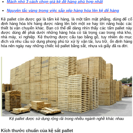
Mách nhỏ 3 cách chọn giá kệ để hàng phù hợp nhất
Nguyên tắc vàng trong việc sắp xếp hàng hóa lên kệ để hàng
Kệ pallet còn được gọi là tấm kê hàng, là một tấm mặt phẳng, dùng để cố
định hàng hóa khi hàng được nâng lên bởi một xe hay tời nâng hoặc các
thiết bị vận chuyển khác. Bạn có thể dễ dàng nhìn thấy các tấm pallet này
được dùng để phái dưới những hàng hóa có tải trọng cao trong nhà kho,
nhà máy, xí nghiệp. Kệ thường được cấu tạo bằng gỗ, tuy nhiên do mục
đích và nhu cầu sử dụng phong phú từ xử lý vận tải, lưu trữ, ổn định hàng
hóa nên ngày nay những chiếc kệ pallet bằng sắt, nhựa và giấy đã ra đời.
Kệ pallet được sử dụng rộng rãi trong nhiều ngành nghề khác nhau
Kích thước chuẩn của kệ sắt pallet