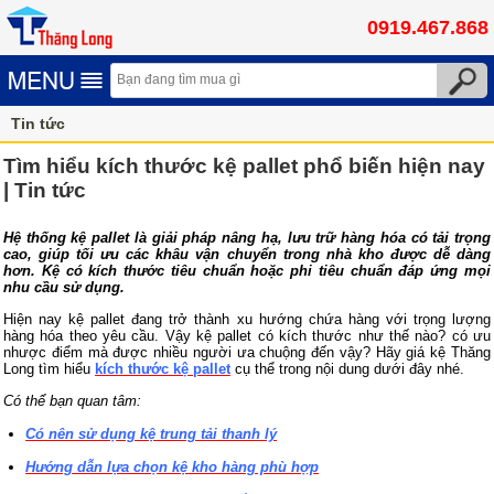
0919.467.868
Tin tức
Tìm hiểu kích thước kệ pallet phổ biến hiện nay
| Tin tức
Hệ thống kệ pallet là giải pháp nâng hạ, lưu trữ hàng hóa có tải trọng
cao, giúp tối ưu các khâu vận chuyển trong nhà kho được dễ dàng
hơn. Kệ có kích thước tiêu chuẩn hoặc phi tiêu chuẩn đáp ứng mọi
nhu cầu sử dụng.
Hiện nay kệ pallet đang trở thành xu hướng chứa hàng với trọng lượng
hàng hóa theo yêu cầu. Vậy kệ pallet có kích thước như thế nào? có ưu
nhược điểm mà được nhiều người ưa chuộng đến vậy? Hãy giá kệ Thăng
Long tìm hiểu
kích thước kệ pallet
cụ thể trong nội dung dưới đây nhé.
Có thể bạn quan tâm:
Có nên sử dụng kệ trung tải thanh lý
Hướng dẫn lựa chọn kệ kho hàng phù hợp