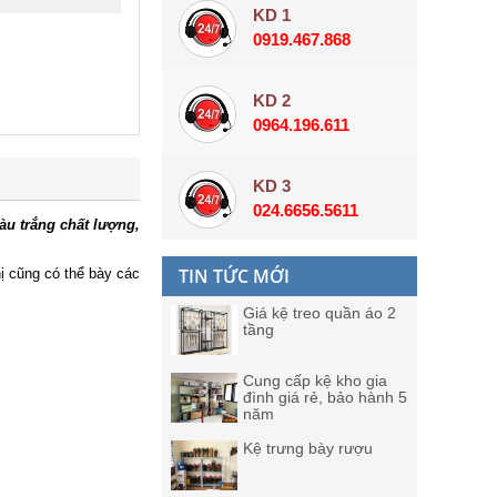
KD 1
0919.467.868
KD 2
0964.196.611
KD 3
024.6656.5611
àu trắng chất lượng,
TIN TỨC MỚI
ị cũng có thể bày các
Giá kệ treo quần áo 2
tầng
Cung cấp kệ kho gia
đình giá rẻ, bảo hành 5
năm
Kệ trưng bày rượu