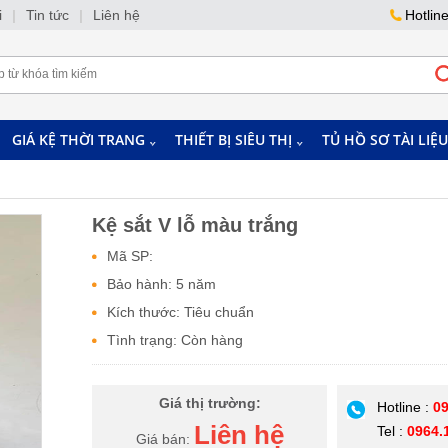
i
|
Tin tức
|
Liên hệ
Hotlin
GIÁ KỆ THỜI TRANG
THIẾT BỊ SIÊU THỊ
TỦ HỒ SƠ TÀI LIỆU
Kệ sắt V lỗ màu trắng
Mã SP:
Bảo hành: 5 năm
Kích thước: Tiêu chuẩn
Tình trạng: Còn hàng
Giá thị trường:
Hotline :
09
Liên hệ
Tel :
0964.
Giá bán: