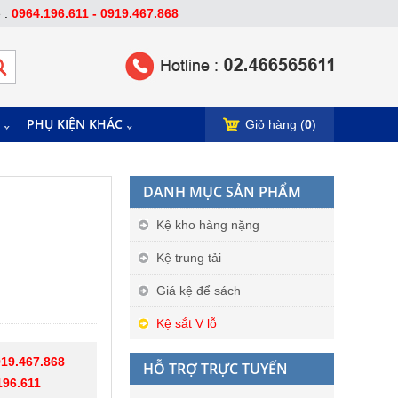
e :
0964.196.611 - 0919.467.868
PHỤ KIỆN KHÁC
Giỏ hàng (
0
)
DANH MỤC SẢN PHẨM
Kệ kho hàng nặng
Kệ trung tải
Giá kệ để sách
Kệ sắt V lỗ
19.467.868
HỖ TRỢ TRỰC TUYẾN
196.611