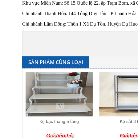
Khu vực Miền Nam: Số 15 Quốc lộ 22, ấp Trạm Bơm, xã 
Chi nhánh Thanh Hóa: 144 Tống Duy Tân TP Thanh Hóa.
Chi nhánh Lâm Đồng: Thôn 1 Xã Đạ Tồn, Huyện Đạ Huoai
SẢN PHẨM CÙNG LOẠI
Kệ bậc thang 5 tầng
Kệ sắt 3 
Giá liên hệ
Giá liê