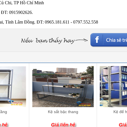
Củ Chi, TP Hồ Chí Minh
 ĐT: 0915902626.
, Tỉnh Lâm Đồng. ĐT: 0965.181.611 - 0797.552.558
tầng
Kệ sắt bậc thang
Kệ để h
n hệ
Giá liên hệ
Giá