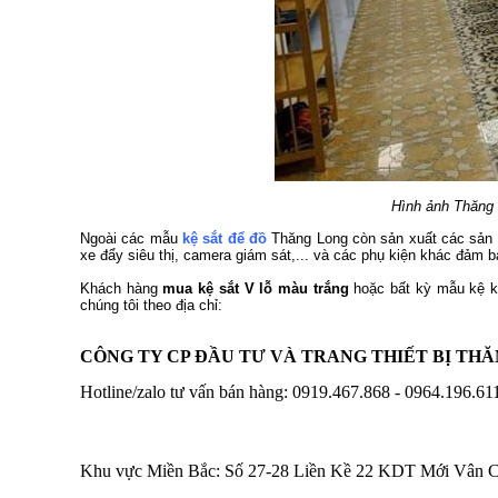
Hình ảnh Thăng 
Ngoài các mẫu
kệ sắt để đồ
Thăng Long còn sản xuất các sản 
xe đẩy siêu thị, camera giám sát,... và các phụ kiện khác đảm b
Khách hàng
mua kệ sắt V lỗ màu trắng
hoặc bất kỳ mẫu kệ kho
chúng tôi theo địa chỉ:
CÔNG TY CP ĐẦU TƯ VÀ TRANG THIẾT BỊ TH
Hotline/zalo tư vấn bán hàng: 0919.467.868 - 0964.196.61
Khu vực Miền Bắc: Số 27-28 Liền Kề 22 KDT Mới Vân 